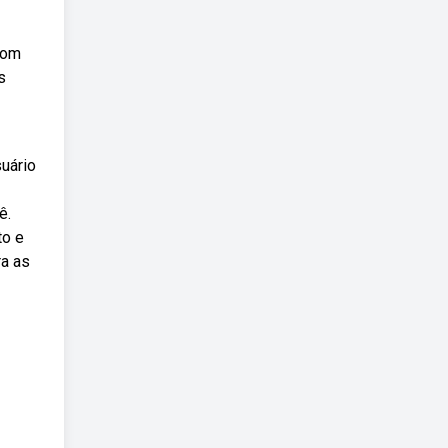
com
s
uário
ê.
to e
ra as