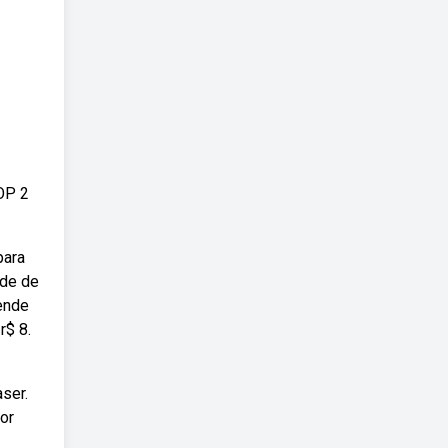
OP 2
para
ade de
ende
r$ 8.
ser.
or