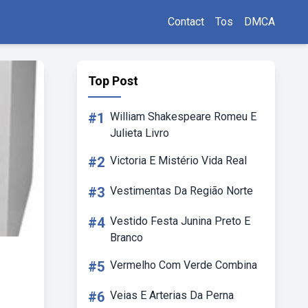
Contact
Tos
DMCA
Top Post
#1
William Shakespeare Romeu E
Julieta Livro
#2
Victoria E Mistério Vida Real
#3
Vestimentas Da Região Norte
#4
Vestido Festa Junina Preto E
Branco
#5
Vermelho Com Verde Combina
#6
Veias E Arterias Da Perna