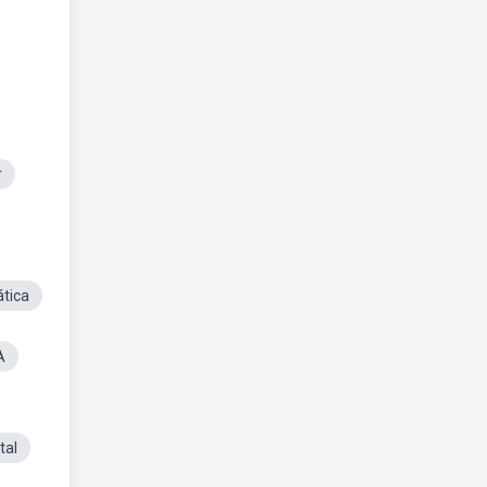
r
tica
A
tal