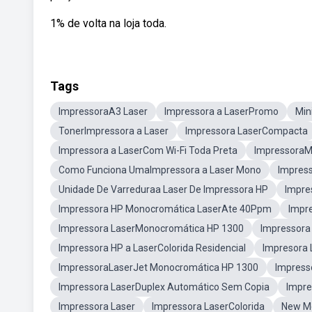
1% de volta na loja toda.
Tags
ImpressoraA3 Laser
Impressora a LaserPromo
Min
TonerImpressora a Laser
Impressora LaserCompacta
Impressora a LaserCom Wi-Fi Toda Preta
ImpressoraM
Como Funciona UmaImpressora a Laser Mono
Impress
Unidade De Varreduraa Laser De Impressora HP
Impre
Impressora HP Monocromática LaserAte 40Ppm
Impr
Impressora LaserMonocromática HP 1300
Impressora
Impressora HP a LaserColorida Residencial
Impresora
ImpressoraLaserJet Monocromática HP 1300
Impress
Impressora LaserDuplex Automático Sem Copia
Impre
Impressora Laser
Impressora LaserColorida
New Me