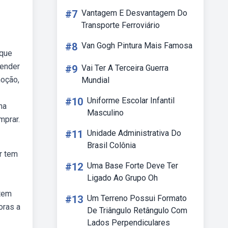
#7
Vantagem E Desvantagem Do
Transporte Ferroviário
#8
Van Gogh Pintura Mais Famosa
 que
tender
#9
Vai Ter A Terceira Guerra
oção,
Mundial
#10
Uniforme Escolar Infantil
na
Masculino
mprar.
#11
Unidade Administrativa Do
Brasil Colônia
r tem
#12
Uma Base Forte Deve Ter
Ligado Ao Grupo Oh
 tem
#13
Um Terreno Possui Formato
oras a
De Triângulo Retângulo Com
Lados Perpendiculares