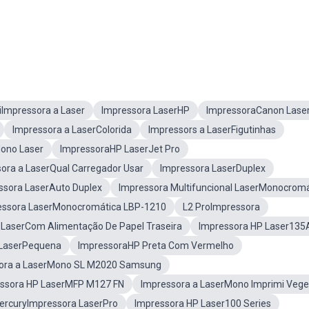
iImpressora a Laser
Impressora LaserHP
ImpressoraCanon Lase
Impressora a LaserColorida
Impressors a LaserFigutinhas
ono Laser
ImpressoraHP LaserJet Pro
ora a LaserQual Carregador Usar
Impressora LaserDuplex
ssora LaserAuto Duplex
Impressora Multifuncional LaserMonocromá
essora LaserMonocromática LBP-1210
L2 ProImpressora
 LaserCom Alimentação De Papel Traseira
Impressora HP Laser135
 LaserPequena
ImpressoraHP Preta Com Vermelho
ora a LaserMono SL M2020 Samsung
ssora HP LaserMFP M127 FN
Impressora a LaserMono Imprimi Vege
rcuryImpressora LaserPro
Impressora HP Laser100 Series