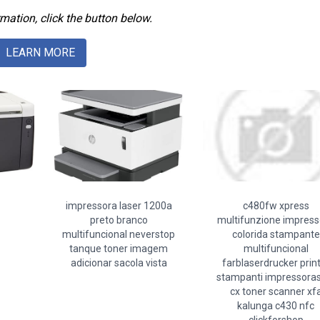
mation, click the button below.
LEARN MORE
impressora laser 1200a
c480fw xpress
preto branco
multifunzione impress
multifuncional neverstop
colorida stampante
tanque toner imagem
multifuncional
adicionar sacola vista
farblaserdrucker prin
stampanti impressora
cx toner scanner xf
kalunga c430 nfc