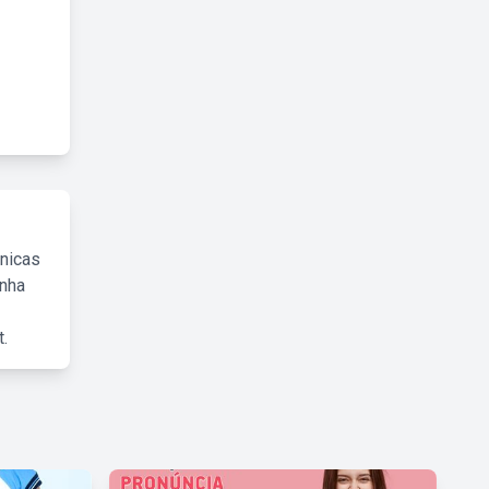
cnicas
inha
.