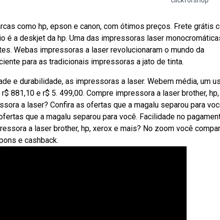
clickforshop
arcas como hp, epson e canon, com ótimos preços. Frete grátis 
io é a deskjet da hp. Uma das impressoras laser monocromática
es. Webas impressoras a laser revolucionaram o mundo da
iente para as tradicionais impressoras a jato de tinta.
ade e durabilidade, as impressoras a laser. Webem média, um us
 r$ 881,10 e r$ 5. 499,00. Compre impressora a laser brother, hp,
sora a laser? Confira as ofertas que a magalu separou para voc
 ofertas que a magalu separou para você. Facilidade no pagamen
essora a laser brother, hp, xerox e mais? No zoom você compa
upons e cashback.