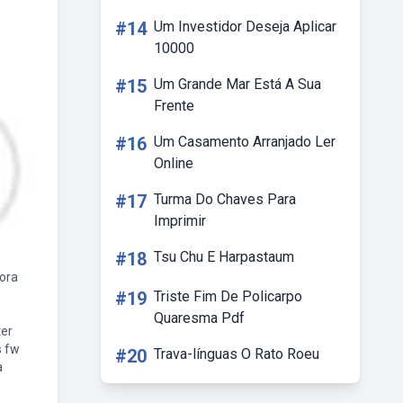
#14
Um Investidor Deseja Aplicar
10000
#15
Um Grande Mar Está A Sua
Frente
#16
Um Casamento Arranjado Ler
Online
#17
Turma Do Chaves Para
Imprimir
#18
Tsu Chu E Harpastaum
ora
#19
Triste Fim De Policarpo
Quaresma Pdf
ter
s fw
#20
Trava-línguas O Rato Roeu
a