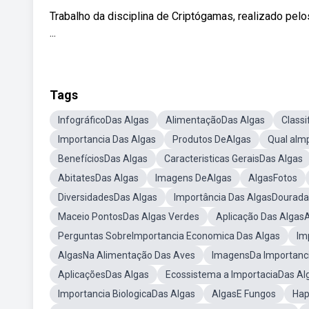
Trabalho da disciplina de Criptógamas, realizado pel
...
Tags
InfográficoDas Algas
AlimentaçãoDas Algas
Classi
Importancia Das Algas
Produtos DeAlgas
Qual aIm
BenefíciosDas Algas
Caracteristicas GeraisDas Algas
AbitatesDas Algas
Imagens DeAlgas
AlgasFotos
DiversidadesDas Algas
Importância Das AlgasDourada
Maceio PontosDas Algas Verdes
Aplicação Das Alga
Perguntas SobreImportancia Economica Das Algas
Im
AlgasNa Alimentação Das Aves
ImagensDa Importanc
AplicaçõesDas Algas
Ecossistema a ImportaciaDas Al
Importancia BiologicaDas Algas
AlgasE Fungos
Hap