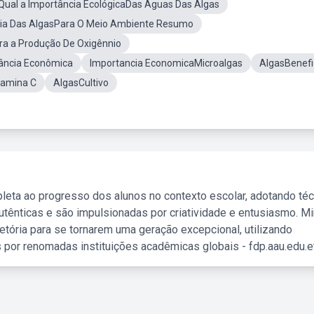
Qual a Importância EcológicaDas Águas Das Algas
ia Das AlgasPara O Meio Ambiente Resumo
ra a Produção De Oxigênnio
tância Econômica
Importancia EconomicaMicroalgas
AlgasBenefi
tamina C
AlgasCultivo
leta ao progresso dos alunos no contexto escolar, adotando té
tênticas e são impulsionadas por criatividade e entusiasmo. M
etória para se tornarem uma geração excepcional, utilizando
 por renomadas instituições acadêmicas globais - fdp.aau.edu.et