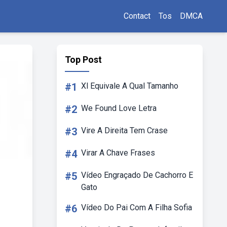
Contact
Tos
DMCA
Top Post
#1
Xl Equivale A Qual Tamanho
#2
We Found Love Letra
#3
Vire A Direita Tem Crase
#4
Virar A Chave Frases
#5
Vídeo Engraçado De Cachorro E
Gato
#6
Vídeo Do Pai Com A Filha Sofia