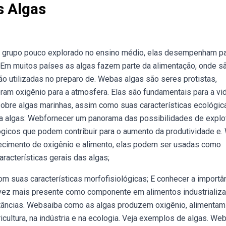
s Algas
 grupo pouco explorado no ensino médio, elas desempenham p
 Em muitos países as algas fazem parte da alimentação, onde s
são utilizadas no preparo de. Webas algas são seres protistas,
eram oxigênio para a atmosfera. Elas são fundamentais para a vi
obre algas marinhas, assim como suas características ecológic
lina algas: Webfornecer um panorama das possibilidades de expl
gicos que podem contribuir para o aumento da produtividade e
rnecimento de oxigênio e alimento, elas podem ser usadas como
racterísticas gerais das algas;
m suas características morfofisiológicas; E conhecer a importân
da vez mais presente como componente em alimentos industrializ
tâncias. Websaiba como as algas produzem oxigênio, alimentam
cultura, na indústria e na ecologia. Veja exemplos de algas. We