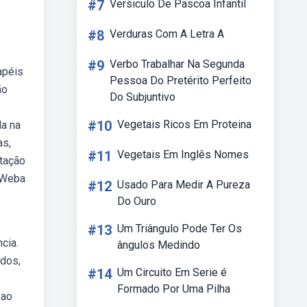
#7
Versiculo De Pascoa Infantil
#8
Verduras Com A Letra A
#9
Verbo Trabalhar Na Segunda
apéis
Pessoa Do Pretérito Perfeito
ão
Do Subjuntivo
#10
Vegetais Ricos Em Proteina
da na
as,
#11
Vegetais Em Inglês Nomes
otação
. Weba
#12
Usado Para Medir A Pureza
Do Ouro
#13
Um Triângulo Pode Ter Os
cia.
ângulos Medindo
ados,
#14
Um Circuito Em Serie é
Formado Por Uma Pilha
bao