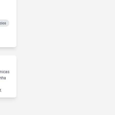
cios
cnicas
inha
.