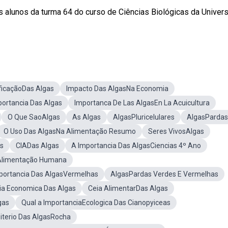
os alunos da turma 64 do curso de Ciências Biológicas da Univer
ficaçãoDas Algas
Impacto Das AlgasNa Economia
portancia Das Algas
Importanca De Las AlgasEn La Acuicultura
O Que SaoAlgas
As Algas
AlgasPluricelulares
AlgasPardas
O Uso Das AlgasNa Alimentação Resumo
Seres VivosAlgas
s
CIADas Algas
A Importancia Das AlgasCiencias 4º Ano
sAlimentação Humana
portancia Das AlgasVermelhas
AlgasPardas Verdes E Vermelhas
ia Economica Das Algas
Ceia AlimentarDas Algas
gas
Qual a ImportanciaEcologica Das Cianopyiceas
iterio Das AlgasRocha