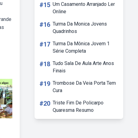
eu
#15
Um Casamento Arranjado Ler
Online
grande
#16
Turma Da Monica Jovens
as
Quadrinhos
#17
Turma Da Mônica Jovem 1
Série Completa
#18
Tudo Sala De Aula Arte Anos
Finais
#19
Trombose Da Veia Porta Tem
Cura
#20
Triste Fim De Policarpo
Quaresma Resumo