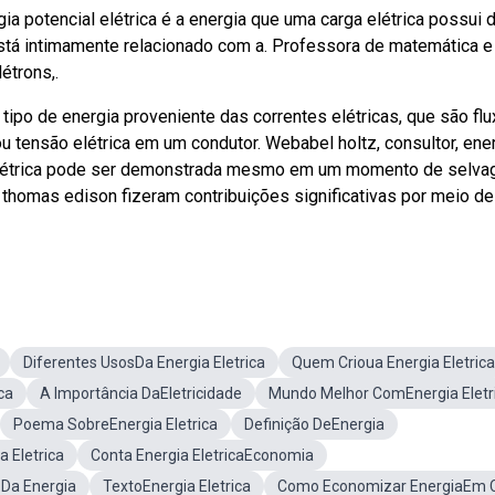
ia potencial elétrica é a energia que uma carga elétrica possui 
stá intimamente relacionado com a. Professora de matemática e
étrons,.
 tipo de energia proveniente das correntes elétricas, que são fl
u tensão elétrica em um condutor. Webabel holtz, consultor, ene
a elétrica pode ser demonstrada mesmo em um momento de selvag
 thomas edison fizeram contribuições significativas por meio d
Diferentes UsosDa Energia Eletrica
Quem Crioua Energia Eletrica
ca
A Importância DaEletricidade
Mundo Melhor ComEnergia Eletr
Poema SobreEnergia Eletrica
Definição DeEnergia
 Eletrica
Conta Energia EletricaEconomia
Da Energia
TextoEnergia Eletrica
Como Economizar EnergiaEm 