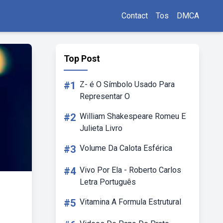
Contact
Tos
DMCA
Top Post
#1
Z- é O Símbolo Usado Para
Representar O
#2
William Shakespeare Romeu E
Julieta Livro
#3
Volume Da Calota Esférica
#4
Vivo Por Ela - Roberto Carlos
Letra Português
#5
Vitamina A Formula Estrutural