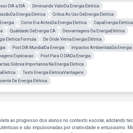
osso DIA a DIA
Diminuindo ValorDa Energia Eletrica
issãoDa Energia Eletrica
Critica Ao Uso DeEnergia Eletrica
 Energia
Como Era AntesDa Energia Eletrica
CapaEnergia Eletrica
ca
Qualidade DeEnergia CA
Desvantagens Da EnergiaElétrica
ia Eletrica Formula
De Onde Vema Energia Elétrica
gia
Post DIA MundialDa Energia
Impactos AmbientaisDa Energia
Imagens Explicacao
Post Para O DIADa Energia
artais Sobrea Importancia Na Energia Eletrica
aEletrca
Texto Energia EletricaVantagens
iente De Energia Elétrica
leta ao progresso dos alunos no contexto escolar, adotando té
tênticas e são impulsionadas por criatividade e entusiasmo. M