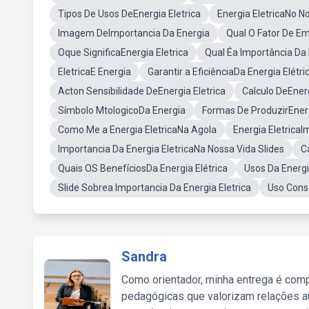
Tipos De Usos DeEnergia Eletrica
Energia EletricaNo N
Imagem DeImportancia Da Energia
Qual O Fator De Em
Oque SignificaEnergia Eletrica
Qual Éa Importância Da
EletricaE Energia
Garantir a EficiênciaDa Energia Elétri
Acton Sensibilidade DeEnergia Eletrica
Calculo DeEnerg
Símbolo MtologicoDa Energia
Formas De ProduzirEner
Como Me a Energia EletricaNa Agola
Energia Eletrica
Importancia Da Energia EletricaNa Nossa Vida Slides
C
Quais OS BenefíciosDa Energia Elétrica
Usos Da Energi
Slide Sobrea Importancia Da Energia Eletrica
Uso Consc
Sandra
Como orientador, minha entrega é comp
pedagógicas que valorizam relações au