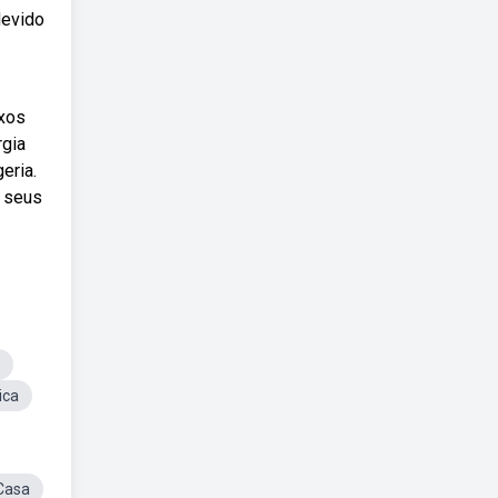
devido
uxos
rgia
eria.
e seus
ica
Casa