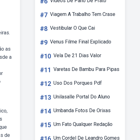
#6
Videos De Pano De Prato
#7
Viagem A Trabalho Tem Crase
#8
Vestibular O Que Cai
iras.
#9
Venus Filme Final Explicado
ão as
#10
Vela De 21 Dias Valor
sde a
#11
Varetas De Bambu Para Pipas
or
o
#12
Uso Dos Porques Pdf
#13
Unilasalle Portal Do Aluno
#14
Umbanda Fotos De Orixas
ico,
s
#15
Um Fato Qualquer Redação
 que
os de
#16
Um Cordel De Leandro Gomes