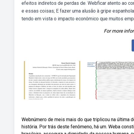
efeitos indiretos de perdas de. Webficar atento ao c
e essas coisas; E fazer uma alusão à gripe espanhola
tendo em vista o impacto econômico que muitos empr
For more infor
Webnúmero de meis mais do que triplicou na última d
história. Por trás deste fenômeno, há um. Weba consti
brasileiro, assegura a dignidade da pessoa humana,