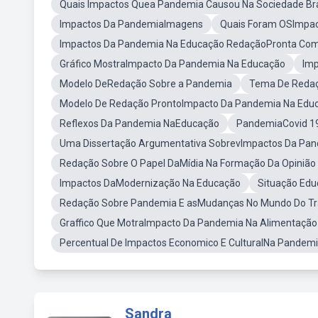
Quais Impactos Quea Pandemia Causou Na Sociedade Bra
Impactos Da PandemiaImagens
Quais Foram OSImpa
Impactos Da Pandemia Na Educação RedaçãoPronta Com
Gráfico MostraImpacto Da Pandemia Na Educação
Imp
Modelo DeRedação Sobre a Pandemia
Tema De Redaç
Modelo De Redação ProntoImpacto Da Pandemia Na Edu
Reflexos Da Pandemia NaEducação
PandemiaCovid 1
Uma Dissertação Argumentativa SobrevImpactos Da Pan
Redação Sobre O Papel DaMídia Na Formação Da Opinião 
Impactos DaModernização Na Educação
Situação Edu
Redação Sobre Pandemia E asMudanças No Mundo Do Tr
Graffico Que MotraImpacto Da Pandemia Na Alimentação
Percentual De Impactos Economico E CulturalNa Pandem
Sandra