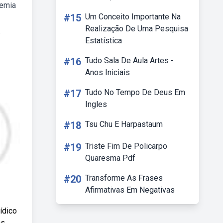
demia
#15
Um Conceito Importante Na
Realização De Uma Pesquisa
.
Estatística
#16
Tudo Sala De Aula Artes -
Anos Iniciais
#17
Tudo No Tempo De Deus Em
Ingles
#18
Tsu Chu E Harpastaum
#19
Triste Fim De Policarpo
Quaresma Pdf
#20
Transforme As Frases
Afirmativas Em Negativas
ídico
s,