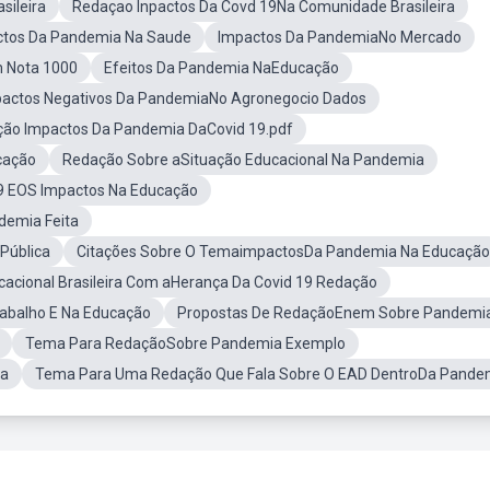
sileira
Redaçao Inpactos Da Covd 19Na Comunidade Brasileira
ctos Da Pandemia Na Saude
Impactos Da PandemiaNo Mercado
 Nota 1000
Efeitos Da Pandemia NaEducação
actos Negativos Da PandemiaNo Agronegocio Dados
ão Impactos Da Pandemia DaCovid 19.pdf
cação
Redação Sobre aSituação Educacional Na Pandemia
9 EOS Impactos Na Educação
demia Feita
Pública
Citações Sobre O TemaimpactosDa Pandemia Na Educação
cacional Brasileira Com aHerança Da Covid 19 Redação
abalho E Na Educação
Propostas De RedaçãoEnem Sobre Pandemi
Tema Para RedaçãoSobre Pandemia Exemplo
ia
Tema Para Uma Redação Que Fala Sobre O EAD DentroDa Pande