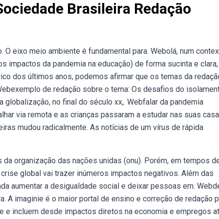
ociedade Brasileira Redação
o. O eixo meio ambiente é fundamental para. Webolá, num contex
(os impactos da pandemia na educação) de forma sucinta e clara,
rico dos últimos anos, podemos afirmar que os temas da redaçã
 Webexemplo de redação sobre o tema: Os desafios do isolamen
 globalização, no final do século xx,. Webfalar da pandemia
har via remota e as crianças passaram a estudar nas suas casa
leiras mudou radicalmente. As notícias de um vírus de rápida
s da organização das nações unidas (onu). Porém, em tempos d
 crise global vai trazer inúmeros impactos negativos. Além das
ada aumentar a desigualdade social e deixar pessoas em. Webd
. A imaginie é o maior portal de ensino e correção de redação p
 e incluem desde impactos diretos na economia e empregos a