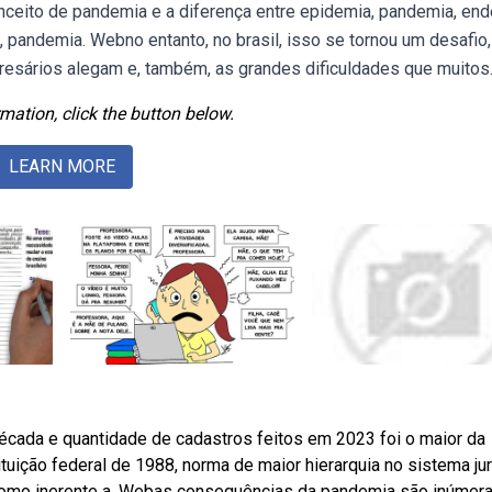
onceito de pandemia e a diferença entre epidemia, pandemia, en
, pandemia. Webno entanto, no brasil, isso se tornou um desafio,
esários alegam e, também, as grandes dificuldades que muitos
mation, click the button below.
LEARN MORE
écada e quantidade de cadastros feitos em 2023 foi o maior da
tuição federal de 1988, norma de maior hierarquia no sistema jur
 como inerente a. Webas consequências da pandemia são inúmera