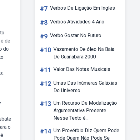
#7
Verbos De Ligação Em Ingles
#8
Verbos Atividades 4 Ano
to
#9
Verbo Gostar No Futuro
 é de
o do
#10
Vazamento De óleo Na Baia
De Guanabara 2000
to
#11
Valor Das Notas Musicais
s.
#12
Umas Das Inúmeras Galáxias
Do Universo
e
#13
Um Recurso De Modalização
Argumentativa Presente
Nesse Texto é...
ebate
ara o
#14
Um Provérbio Diz Quem Pode
té
Pode Quem Não Pode Se