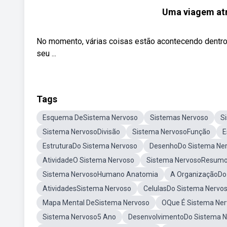
Uma viagem atr
No momento, várias coisas estão acontecendo dentro d
seu ...
Tags
Esquema DeSistema Nervoso
Sistemas Nervoso
S
Sistema NervosoDivisão
Sistema NervosoFunção
E
EstruturaDo Sistema Nervoso
DesenhoDo Sistema Ne
AtividadeO Sistema Nervoso
Sistema NervosoResum
Sistema NervosoHumano Anatomia
A OrganizaçãoDo
AtividadesSistema Nervoso
CelulasDo Sistema Nervo
Mapa Mental DeSistema Nervoso
OQue É Sistema Ne
Sistema Nervoso5 Ano
DesenvolvimentoDo Sistema N