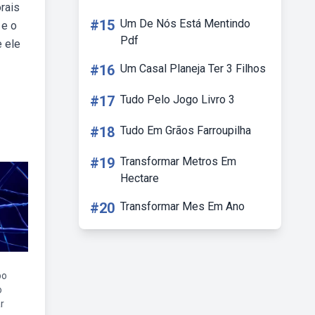
rais
#15
Um De Nós Está Mentindo
 e o
Pdf
 ele
#16
Um Casal Planeja Ter 3 Filhos
#17
Tudo Pelo Jogo Livro 3
#18
Tudo Em Grãos Farroupilha
#19
Transformar Metros Em
Hectare
#20
Transformar Mes Em Ano
po
o
r