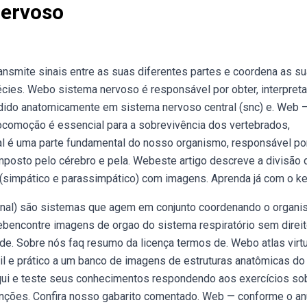
Nervoso
nsmite sinais entre as suas diferentes partes e coordena as s
écies. Webo sistema nervoso é responsável por obter, interpreta
idido anatomicamente em sistema nervoso central (snc) e. Web 
locomoção é essencial para a sobrevivência dos vertebrados,
al é uma parte fundamental do nosso organismo, responsável po
mposto pelo cérebro e pela. Webeste artigo descreve a divisão 
(simpático e parassimpático) com imagens. Aprenda já com o k
nal) são sistemas que agem em conjunto coordenando o organi
ebencontre imagens de orgao do sistema respiratório sem direi
ade. Sobre nós faq resumo da licença termos de. Webo atlas virt
cil e prático a um banco de imagens de estruturas anatômicas do
qui e teste seus conhecimentos respondendo aos exercícios so
unções. Confira nosso gabarito comentado. Web — conforme o an