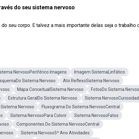
avés do seu sistema nervoso
o seu corpo. E talvez a mais importante delas seja o trabalho 
istema NervosoPeriférico Imagens
Imagem SistemaLinfático
squemaDo Sistema Nervoso
Ato ReflexoSistema Nervoso
rvoso
Mapa ConceitualSistema Nervoso
FotosDo Sistema Nervo
o
Estrutura GeralDo Sistema Nervoso
Sistema NervosoCuriosida
 Sistema Nervoso
Fluxograma Do Sistema NervosoCentral
so
Sistema NervosoPara Colorir
Sistema NervosoFatos
rvoso
Componentes Do Sistema NervosoCentral
ervoso
Sistema Nervoso5º Ano Atividades