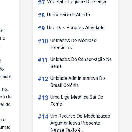
#7
Vegetal E Legume Diferença
#8
Utero Baixo E Aberto
#9
Uso Dos Porques Atividade
uas
r e
#10
Unidades De Medidas
—
Exercicios
#11
Unidades De Conservação Na
r
Bahia
do
enhub!
#12
Unidade Administrativa Do
Brasil Colônia
smo.
tos de
#13
Uma Liga Metálica Sai Do
Forno
ual de
#14
Um Recurso De Modalização
bre
Argumentativa Presente
úncio
Nesse Texto é...