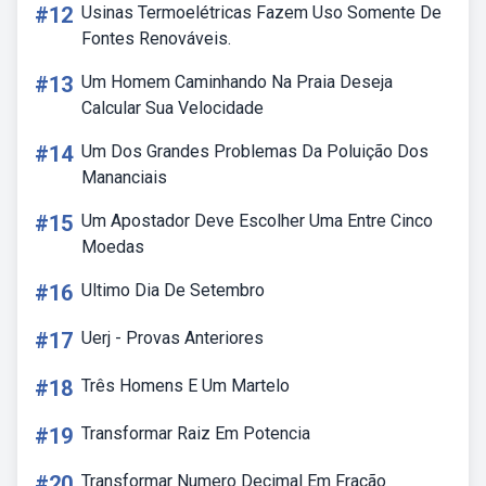
#12
Usinas Termoelétricas Fazem Uso Somente De
Fontes Renováveis.
#13
Um Homem Caminhando Na Praia Deseja
Calcular Sua Velocidade
#14
Um Dos Grandes Problemas Da Poluição Dos
Mananciais
#15
Um Apostador Deve Escolher Uma Entre Cinco
Moedas
#16
Ultimo Dia De Setembro
#17
Uerj - Provas Anteriores
#18
Três Homens E Um Martelo
#19
Transformar Raiz Em Potencia
#20
Transformar Numero Decimal Em Fração