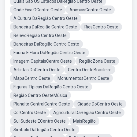
Quais São OS Estados DaRegião Centro Oeste
Onde Fica OCentro Oeste
AnimaisCentro Oeste
A Cultura DaRegião Centro Oeste
Bandeira DaRegião Centro Oeste
RiosCentro Oeste
RelevoRegião Centro Oeste
Bandeiras DaRegião Centro Oeste
Fauna E Flora DaRegião Centro Oeste
Imagem CapitaisCentro Oeste
RegiãoZona Oeste
Artistas DoCentro Oeste
Centro OesteBrasileiro
MapaCentro Oeste
MonumentosCentro Oeste
Figuras Típicas DaRegião Centro Oeste
Região Centro OesteMúsica
Planalto CentralCentro Oeste
Cidade DoCentro Oeste
CorCentro Oeste
Agricultura DaRegião Centro Oeste
Sul Sudeste ECentro Oeste
MaisRegião
Simbolo DaRegião Centro Oeste