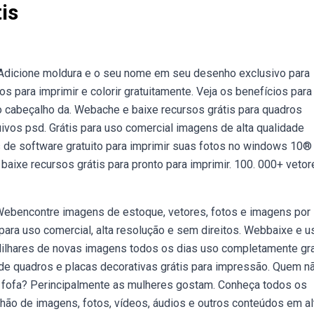
is
 Adicione moldura e o seu nome em seu desenho exclusivo para
s para imprimir e colorir gratuitamente. Veja os benefícios para
do cabeçalho da. Webache e baixe recursos grátis para quadros
uivos psd. Grátis para uso comercial imagens de alta qualidade
e software gratuito para imprimir suas fotos no windows 10®
ixe recursos grátis para pronto para imprimir. 100. 000+ vetor
 Webencontre imagens de estoque, vetores, fotos e imagens por 
 para uso comercial, alta resolução e sem direitos. Webbaixe e u
 Milhares de novas imagens todos os dias uso completamente gra
de quadros e placas decorativas grátis para impressão. Quem n
e fofa? Perincipalmente as mulheres gostam. Conheça todos os
hão de imagens, fotos, vídeos, áudios e outros conteúdos em al