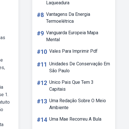
Laqueadura
#8
Vantagens Da Energia
Termoelétrica
#9
Vanguarda Europeia Mapa
 as
Mental
#10
Vales Para Imprimir Pdf
 e
#11
Unidades De Conservação Em
es,
São Paulo
#12
Unico Pais Que Tem 3
ia
Capitais
se 1.
#13
Uma Redação Sobre O Meio
tuito
Ambiente
ão
#14
Uma Mae Recorreu A Bula
ta