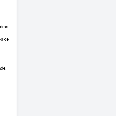
adros
os de
ade.