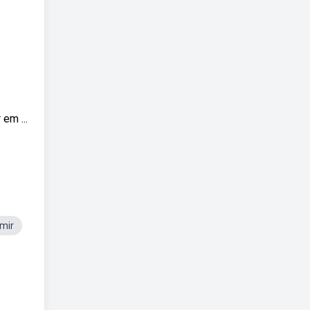
em ...
mir