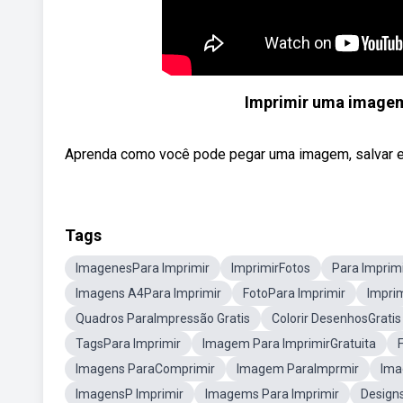
Imprimir uma imagem
Aprenda como você pode pegar uma imagem, salvar em um
Tags
ImagenesPara Imprimir
ImprimirFotos
Para Imprimi
Imagens A4Para Imprimir
FotoPara Imprimir
Impri
Quadros ParaImpressão Gratis
Colorir DesenhosGratis
TagsPara Imprimir
Imagem Para ImprimirGratuita
Imagens ParaComprimir
Imagem ParaImprmir
Ima
ImagensP Imprimir
Imagems Para Imprimir
Design