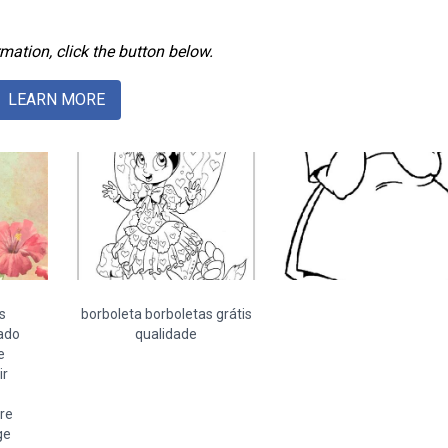
mation, click the button below.
LEARN MORE
s
borboleta borboletas grátis
ado
qualidade
e
ir
re
ge