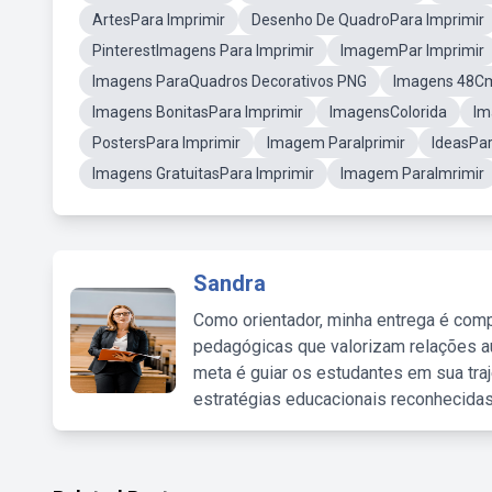
ArtesPara Imprimir
Desenho De QuadroPara Imprimir
PinterestImagens Para Imprimir
ImagemPar Imprimir
Imagens ParaQuadros Decorativos PNG
Imagens 48Cm
Imagens BonitasPara Imprimir
ImagensColorida
Im
PostersPara Imprimir
Imagem ParaIprimir
IdeasPar
Imagens GratuitasPara Imprimir
Imagem ParaImrimir
Sandra
Como orientador, minha entrega é comp
pedagógicas que valorizam relações au
meta é guiar os estudantes em sua traj
estratégias educacionais reconhecidas