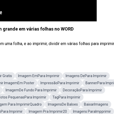
 grande em várias folhas no WORD
a folha, e ao imprimir, dividir em várias folhas para imprimir 
r Gratis
Imagem EmPara Imprimir
Imagens DePara Imprimir
mir ImagemEm Poster
ImpressãoPara Imprimir
BannerPara Impri
ImagemDe Fundo Para Imprimir
DecoraçãoPara Imprimir
Fotos PequenasPara Imprimir
TagPara Imprimir
gem Para ImprimirQuadro
ImagensDe Baloes
BaixarImagens
sPara Imprimir
Imagem Pra Imprimir20
Imagens ParaImpprimir