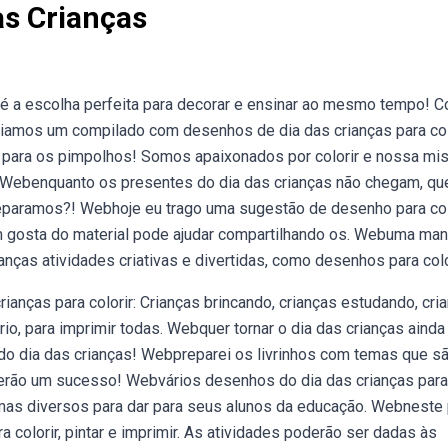
as Crianças
s é a escolha perfeita para decorar e ensinar ao mesmo tempo! 
criamos um compilado com desenhos de dia das crianças para col
l para os pimpolhos! Somos apaixonados por colorir e nossa mi
. Webenquanto os presentes do dia das crianças não chegam, que
eparamos?! Webhoje eu trago uma sugestão de desenho para col
em gosta do material pode ajudar compartilhando os. Webuma man
nças atividades criativas e divertidas, como desenhos para color
anças para colorir: Crianças brincando, crianças estudando, cri
o, para imprimir todas. Webquer tornar o dia das crianças ainda
 do dia das crianças! Webpreparei os livrinhos com temas que s
serão um sucesso! Webvários desenhos do dia das crianças para
temas diversos para dar para seus alunos da educação. Webneste
colorir, pintar e imprimir. As atividades poderão ser dadas às