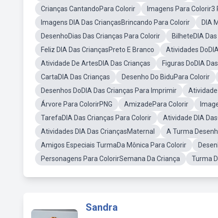
Crianças CantandoPara Colorir
Imagens Para Colorir3 
Imagens DIA Das CriançasBrincando Para Colorir
DIA 
DesenhoDias Das Crianças Para Colorir
BilheteDIA Das
Feliz DIA Das CriançasPreto E Branco
Atividades DoDIA
Atividade De ArtesDIA Das Crianças
Figuras DoDIA Das
CartaDIA Das Crianças
Desenho Do BiduPara Colorir
Desenhos DoDIA Das Crianças Para Imprimir
Atividade
Árvore Para ColorirPNG
AmizadePara Colorir
Image
TarefaDIA Das Crianças Para Colorir
Atividade DIA Das
Atividades DIA Das CriançasMaternal
A Turma Desen
Amigos Especiais TurmaDa Mônica Para Colorir
Desen
Personagens Para ColorirSemana Da Criança
Turma Da
Sandra