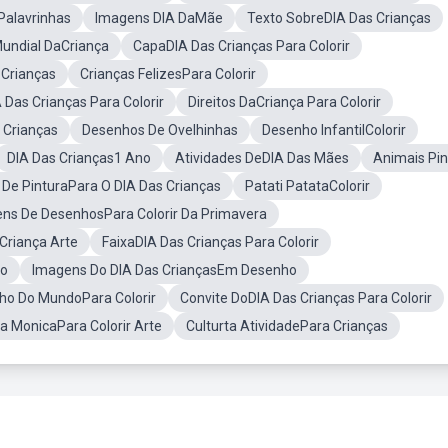
Palavrinhas
Imagens DIA DaMãe
Texto SobreDIA Das Crianças
Mundial DaCriança
CapaDIA Das Crianças Para Colorir
 Crianças
Crianças FelizesPara Colorir
 Das Crianças Para Colorir
Direitos DaCriança Para Colorir
 Crianças
Desenhos De Ovelhinhas
Desenho InfantilColorir
DIA Das Crianças1 Ano
Atividades DeDIA Das Mães
Animais Pin
 De PinturaPara O DIA Das Crianças
Patati PatataColorir
ns De DesenhosPara Colorir Da Primavera
Criança Arte
FaixaDIA Das Crianças Para Colorir
ho
Imagens Do DIA Das CriançasEm Desenho
ho Do MundoPara Colorir
Convite DoDIA Das Crianças Para Colorir
 MonicaPara Colorir Arte
Culturta AtividadePara Crianças