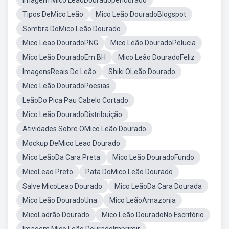
Imagem Mico LeãoDouradopendurado
Tipos DeMico Leão
Mico Leão DouradoBlogspot
Sombra DoMico Leão Dourado
Mico Leao DouradoPNG
Mico Leão DouradoPelucia
Mico Leão DouradoEm BH
Mico Leão DouradoFeliz
ImagensReais De Leão
Shiki OLeão Dourado
Mico Leão DouradoPoesias
LeãoDo Pica Pau Cabelo Cortado
Mico Leão DouradoDistribuição
Atividades Sobre OMico Leão Dourado
Mockup DeMico Leao Dourado
Mico LeãoDa Cara Preta
Mico Leão DouradoFundo
MicoLeao Preto
Pata DoMico Leão Dourado
Salve MicoLeao Dourado
Mico LeãoDa Cara Dourada
Mico Leão DouradoUna
Mico LeãoAmazonia
MicoLadrão Dourado
Mico Leão DouradoNo Escritório