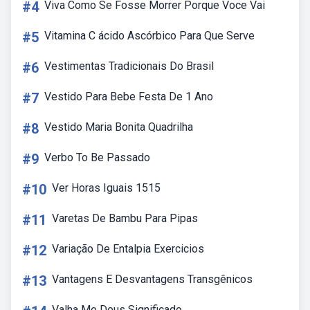
#4
Viva Como Se Fosse Morrer Porque Voce Vai
#5
Vitamina C ácido Ascórbico Para Que Serve
#6
Vestimentas Tradicionais Do Brasil
#7
Vestido Para Bebe Festa De 1 Ano
#8
Vestido Maria Bonita Quadrilha
#9
Verbo To Be Passado
#10
Ver Horas Iguais 1515
#11
Varetas De Bambu Para Pipas
#12
Variação De Entalpia Exercicios
#13
Vantagens E Desvantagens Transgênicos
Valha Me Deus Significado