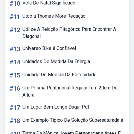
#10
Vela De Natal Significado
#11
Utopia Thomas More Redação
#12
Utilize A Relação Pitagórica Para Encontrar A
Diagonal.
#13
Universo Bike é Confiável
#14
Unidades De Medida Da Energia
#15
Unidade De Medida Da Eletricidade
#16
Um Prisma Pentagonal Regular Tem 20cm De
Altura
#17
Um Lugar Bem Longe Daqui Pdf
#18
Um Exemplo Tipico De Solução Supersaturada é
Turma Da Mônica Jovem Personagens Antes E