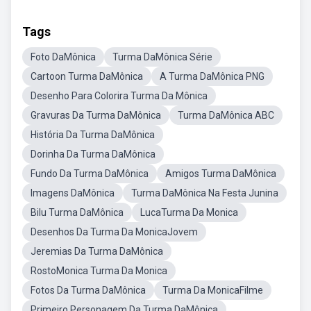
Tags
Foto DaMônica
Turma DaMônica Série
Cartoon Turma DaMônica
A Turma DaMônica PNG
Desenho Para Colorira Turma Da Mônica
Gravuras Da Turma DaMônica
Turma DaMônica ABC
História Da Turma DaMônica
Dorinha Da Turma DaMônica
Fundo Da Turma DaMônica
Amigos Turma DaMônica
Imagens DaMônica
Turma DaMônica Na Festa Junina
Bilu Turma DaMônica
LucaTurma Da Monica
Desenhos Da Turma Da MonicaJovem
Jeremias Da Turma DaMônica
RostoMonica Turma Da Monica
Fotos Da Turma DaMônica
Turma Da MonicaFilme
Primeiro Personagem Da Turma DaMônica