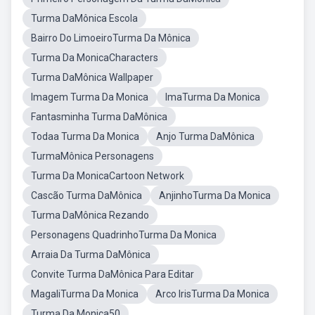
Turma DaMônica Escola
Bairro Do LimoeiroTurma Da Mônica
Turma Da MonicaCharacters
Turma DaMônica Wallpaper
Imagem Turma Da Monica
ImaTurma Da Monica
Fantasminha Turma DaMônica
Todaa Turma Da Monica
Anjo Turma DaMônica
TurmaMônica Personagens
Turma Da MonicaCartoon Network
Cascão Turma DaMônica
AnjinhoTurma Da Monica
Turma DaMônica Rezando
Personagens QuadrinhoTurma Da Monica
Arraia Da Turma DaMônica
Convite Turma DaMônica Para Editar
MagaliTurma Da Monica
Arco IrisTurma Da Monica
Turma Da Monica50