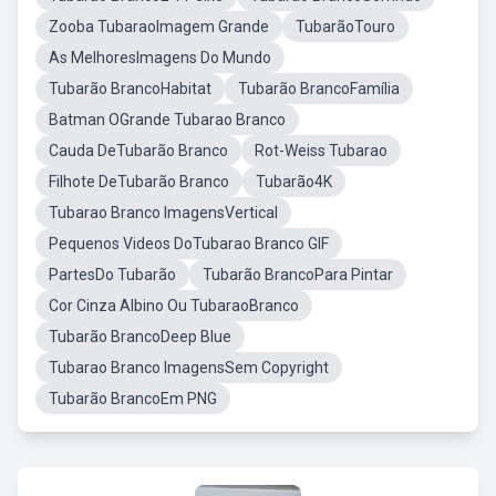
Zooba TubaraoImagem Grande
TubarãoTouro
As MelhoresImagens Do Mundo
Tubarão BrancoHabitat
Tubarão BrancoFamília
Batman OGrande Tubarao Branco
Cauda DeTubarão Branco
Rot-Weiss Tubarao
Filhote DeTubarão Branco
Tubarão4K
Tubarao Branco ImagensVertical
Pequenos Videos DoTubarao Branco GIF
PartesDo Tubarão
Tubarão BrancoPara Pintar
Cor Cinza Albino Ou TubaraoBranco
Tubarão BrancoDeep Blue
Tubarao Branco ImagensSem Copyright
Tubarão BrancoEm PNG