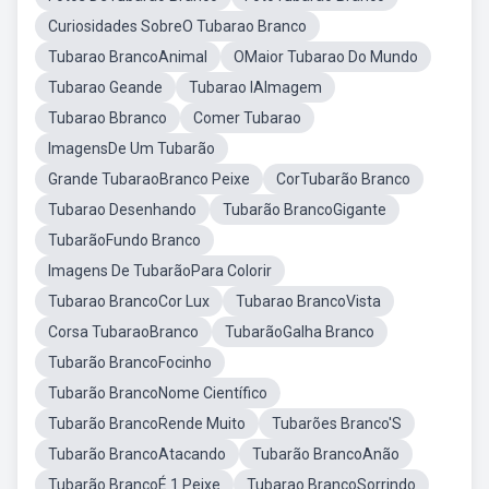
Curiosidades SobreO Tubarao Branco
Tubarao BrancoAnimal
OMaior Tubarao Do Mundo
Tubarao Geande
Tubarao IAImagem
Tubarao Bbranco
Comer Tubarao
ImagensDe Um Tubarão
Grande TubaraoBranco Peixe
CorTubarão Branco
Tubarao Desenhando
Tubarão BrancoGigante
TubarãoFundo Branco
Imagens De TubarãoPara Colorir
Tubarao BrancoCor Lux
Tubarao BrancoVista
Corsa TubaraoBranco
TubarãoGalha Branco
Tubarão BrancoFocinho
Tubarão BrancoNome Científico
Tubarão BrancoRende Muito
Tubarões Branco'S
Tubarão BrancoAtacando
Tubarão BrancoAnão
Tubarão BrancoÉ 1 Peixe
Tubarao BrancoSorrindo