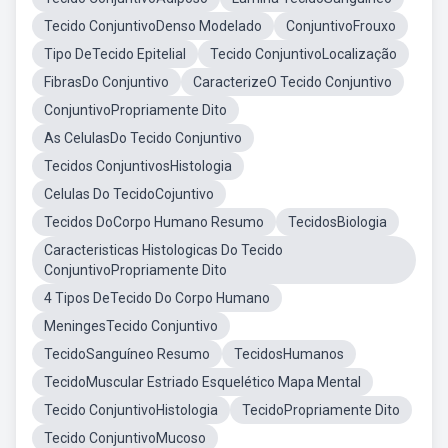
Tecido ConjuntivoDenso Modelado
ConjuntivoFrouxo
Tipo DeTecido Epitelial
Tecido ConjuntivoLocalização
FibrasDo Conjuntivo
CaracterizeO Tecido Conjuntivo
ConjuntivoPropriamente Dito
As CelulasDo Tecido Conjuntivo
Tecidos ConjuntivosHistologia
Celulas Do TecidoCojuntivo
Tecidos DoCorpo Humano Resumo
TecidosBiologia
Caracteristicas Histologicas Do Tecido
ConjuntivoPropriamente Dito
4 Tipos DeTecido Do Corpo Humano
MeningesTecido Conjuntivo
TecidoSanguíneo Resumo
TecidosHumanos
TecidoMuscular Estriado Esquelético Mapa Mental
Tecido ConjuntivoHistologia
TecidoPropriamente Dito
Tecido ConjuntivoMucoso