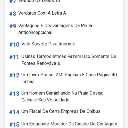
#7
Vestido Da Dress To
#8
Verduras Com A Letra A
#9
Vantagens E Desvantagens Da Pilula
Anticoncepcional
#10
Vale Sorvete Para Imprimir
#11
Usinas Termoelétricas Fazem Uso Somente De
Fontes Renováveis.
#12
Um Livro Possui 240 Páginas E Cada Página 40
Linhas
#13
Um Homem Caminhando Na Praia Deseja
Calcular Sua Velocidade
#14
Um Fiscal De Certa Empresa De Onibus
#15
Um Estudante Morador Da Cidade De Contagem