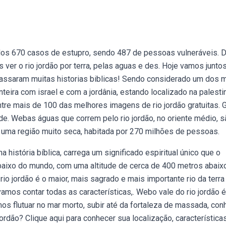
ados 670 casos de estupro, sendo 487 de pessoas vulneráveis. 
ver o rio jordão por terra, pelas aguas e des. Hoje vamos junto
 passaram muitas historias biblicas! Sendo considerado um dos 
nteira com israel e com a jordânia, estando localizado na palesti
tre mais de 100 das melhores imagens de rio jordão gratuitas. G
 de. Webas águas que correm pelo rio jordão, no oriente médio, s
 uma região muito seca, habitada por 270 milhões de pessoas.
na história bíblica, carrega um significado espiritual único que o
s baixo do mundo, com uma altitude de cerca de 400 metros abaix
o jordão é o maior, mais sagrado e mais importante rio da terra
amos contar todas as características,. Webo vale do rio jordão 
os flutuar no mar morto, subir até da fortaleza de massada, con
ordão? Clique aqui para conhecer sua localização, característica