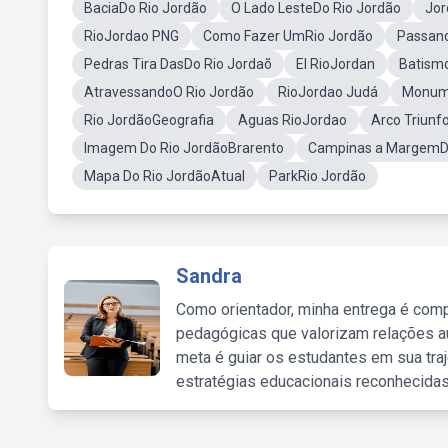
BaciaDo Rio Jordão
O Lado LesteDo Rio Jordão
Jor
RioJordao PNG
Como Fazer UmRio Jordão
Passand
Pedras Tira DasDo Rio Jordaõ
El RioJordan
Batism
AtravessandoO Rio Jordão
RioJordao Judá
Monume
Rio JordãoGeografia
Aguas RioJordao
Arco Triunf
Imagem Do Rio JordãoBrarento
Campinas a MargemDo
Mapa Do Rio JordãoAtual
ParkRio Jordão
Sandra
Como orientador, minha entrega é comp
pedagógicas que valorizam relações au
meta é guiar os estudantes em sua traj
estratégias educacionais reconhecidas