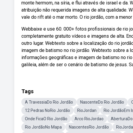
monte hermom, na síria, e flui através de israel e da
atribuição não requerida imagens de alta qualidade. W
vale do rift até o mar morto. O rio jordão, com a meno
Webbaixe e use 60. 000+ fotos profissionais de rio j
completamente gratuito vídeos e imagens de alta. En
outro lugar. Webtexto sobre a localização do rio jord
imagem de batismo no rio jordão. Webtexto sobre a loc
informações geográficas e imagem de batismo no rio 
galileia, além de ser o cenário de batismo de jesus. S
Tags
A TravessiaDo Rio Jordão
NascenteDo Rio Jordão
12 Pedras NoRio Jordão
RioJordan
Rio JordãoEm I
Onde FicaO Rio Jordão
Arco RioJordao
AberturaDo
Rio JordãoNo Mapa
NascentesRio Jordão
RioJord