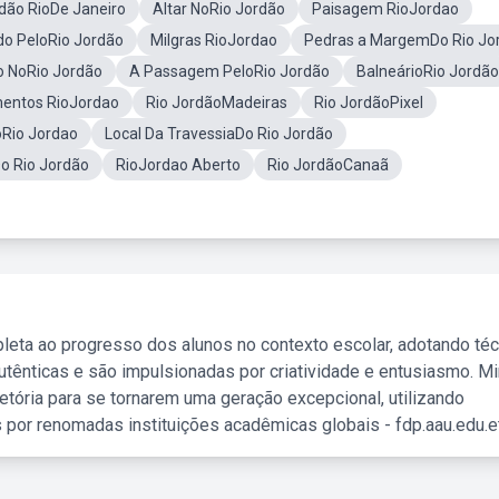
dão RioDe Janeiro
Altar NoRio Jordão
Paisagem RioJordao
o PeloRio Jordão
Milgras RioJordao
Pedras a MargemDo Rio Jo
o NoRio Jordão
A Passagem PeloRio Jordão
BalneárioRio Jordão
ntos RioJordao
Rio JordãoMadeiras
Rio JordãoPixel
oRio Jordao
Local Da TravessiaDo Rio Jordão
 Rio Jordão
RioJordao Aberto
Rio JordãoCanaã
leta ao progresso dos alunos no contexto escolar, adotando té
tênticas e são impulsionadas por criatividade e entusiasmo. M
etória para se tornarem uma geração excepcional, utilizando
 por renomadas instituições acadêmicas globais - fdp.aau.edu.et