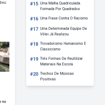
ebeu
#15
Uma Malha Quadriculada
Formada Por Quadrados
#16
Uma Frase Contra O Racismo
#17
Uma Determinada Equipe De
Vôlei Já Realizou
#18
Trovadorismo Humanismo E
Classicismo
#19
Três Formas De Reutilizar
Materiais Na Escola
#20
Trechos De Músicas
Positivas
e no