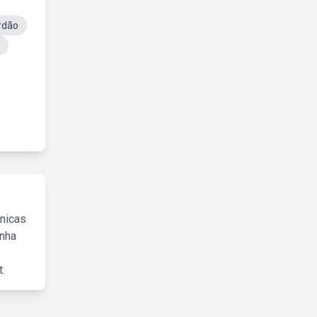
rdão
cnicas
inha
.