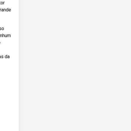
tor
grande
so
nenhum
e
as da