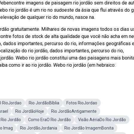
. Webencontre imagens de paisagem rio jordão sem direitos de au
ebo rio jordão é um rio no sudoeste da ásia que flui através do 
r elevação de qualquer rio do mundo, nasce na.
ordão gratuitamente. Milhares de novas imagens todos os dias u
contre fotos de stock de alta qualidade que você não acha em 
ão, dados importantes, percurso do rio, informações geográficas 
alização do rio jordão, dados importantes, percurso do rio,
jordão. Webo rio jordão constitui uma das paisagens mais bonit
aiba como ir ao rio jordão. Webo rio jordão (em hebraico:
O RioJordao
Rio JordãoBíblia
Fotos RioJordao
srael
Rio JordãoHoje
Rio JordãoAntigamente
 Rio Jordão
Como EraO Rio Jordão
Visão AériaDo Rio Jordão
ao Imag
Rio JordãoJordania
Rio Jordão ImagemBonita