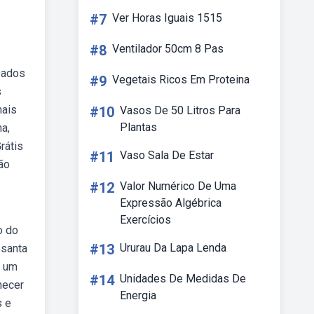
#7
Ver Horas Iguais 1515
#8
Ventilador 50cm 8 Pas
Dados
#9
Vegetais Ricos Em Proteina
s
mais
#10
Vasos De 50 Litros Para
Plantas
na,
rátis
#11
Vaso Sala De Estar
ão
#12
Valor Numérico De Uma
Expressão Algébrica
Exercícios
o do
#13
Ururau Da Lapa Lenda
 santa
é um
#14
Unidades De Medidas De
hecer
Energia
s e