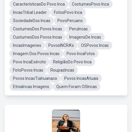
CaracterísticasDo Povo Inca
CostumesPovo Inca
IncasTribal Leader
FotosPovo Inca
SociedadeDos Incas
PovoPeruano
CostumesDos Povos Incas
PeruIncas
CustumesDos Povos Incas
ImagensDe Incas
IncasImagenes
PovosINCRA's
OSPovos Incas
Imagem Dos Povos Incas
Povo IncaFotos
Povo IncaExército
ReligiãoDo Povo Inca
FotoPovos Incas
RoupasIncas
Povos IncasTiahuanaco
Povos IncasAtuais
EtniaIncas Imagens
Quem Foram OSIncas