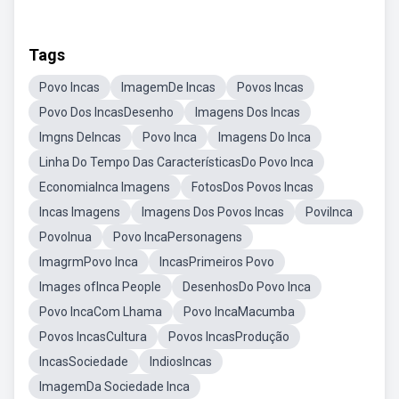
Tags
Povo Incas
ImagemDe Incas
Povos Incas
Povo Dos IncasDesenho
Imagens Dos Incas
Imgns DeIncas
Povo Inca
Imagens Do Inca
Linha Do Tempo Das CaracterísticasDo Povo Inca
EconomiaInca Imagens
FotosDos Povos Incas
Incas Imagens
Imagens Dos Povos Incas
PoviInca
PovoInua
Povo IncaPersonagens
ImagrmPovo Inca
IncasPrimeiros Povo
Images ofInca People
DesenhosDo Povo Inca
Povo IncaCom Lhama
Povo IncaMacumba
Povos IncasCultura
Povos IncasProdução
IncasSociedade
IndiosIncas
ImagemDa Sociedade Inca