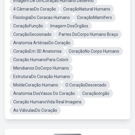
Imagem De UmCoração Humano Desenho
4 CâmarasDo Coração
CoraçãoNatural Humano
FisiologiaDo Coracao Humano
CoraçãoMamífero
CoraçãoFunção
Imagem DosÓrgãos
CoraçãoSeccionado
Partes DoCorpo Humano Braço
Anatomia ArtériasDo Coração
CoraçãoEm 3D Anatomia
CoraçãoNo Corpo Humano
Coração HumanoPara Colorir
Meridianos DoCorpo Humano
EstruturaDo Coração Humano
MoldeCoração Humano
O CoraçãoDescecado
Anatomia DosVasos Do Coração
Coraçãoórgão
Coração HumanoVida Real Imagens
As VálvulasDo Coração