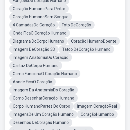
FunçõesDo Coração Humano
Coração HumanoPara Pintar
Coração HumanoSem Sangue
4 CamadasDo Coração
Foto DeCoração
Onde FicaO Coração Humano
Diagrama DoCorpo Humano
Coração HumanoDoente
Imagem DeCoração 3D
Tatoo DeCoração Humano
Imagem AnatomiaDo Coração
Cartaz DoCorpo Humano
Como FuncionaO Coração Humano
Aonde FicaO Coração
Imagem Da AnatomiaDo Coração
Como DesenharCoração Humano
Corpo HumanoPartes Do Corpo
Imagem CoraçãoReal
ImagensDe Um Coração Humano
CoraçãoHumanbo
Desenhos DeCoração Humano