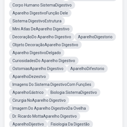
Corpo Humano SistemaDigestivo
Aparelho DigestivoFunção Dele
Sistema DigestivoEstrutura
Mini Atlas DeAparelho Digestivo
DecoraçãoDo Aparelho Digestivo
AparelhoDigestorio
Objeto DecoraçãoAparelho Digestivo
Aparelho DigestivoDelgado
CuriosidadesDo Aparelho Digestivo
OstomiasAparelho Digestivo
AparelhoDifestorio
AparelhoDezestvo
Imagens Do Sistema DigestivoCom Funções
AparelhoGástrico
Biologia SistemaDigestivo
Cirurgia NoAparelho Digestivo
Imagem Do Aparelho DigestivoDa Ovelha
Dr. Ricardo MottaAparelho Digestivo
AparelhoDijestivo
Fisiologia Da Digestão