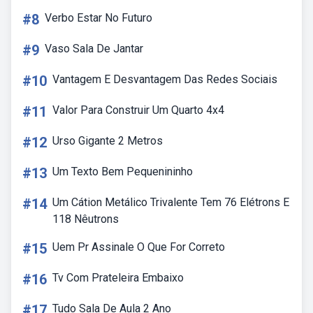
#8
Verbo Estar No Futuro
#9
Vaso Sala De Jantar
#10
Vantagem E Desvantagem Das Redes Sociais
#11
Valor Para Construir Um Quarto 4x4
#12
Urso Gigante 2 Metros
#13
Um Texto Bem Pequenininho
#14
Um Cátion Metálico Trivalente Tem 76 Elétrons E
118 Nêutrons
#15
Uem Pr Assinale O Que For Correto
#16
Tv Com Prateleira Embaixo
#17
Tudo Sala De Aula 2 Ano