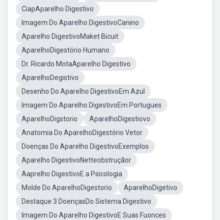
CiapAparelho Digestivo
Imagem Do Aparelho DigestivoCanino
Aparelho DigestivoMaket Bicuit
AparelhoDigestório Humano
Dr. Ricardo MotaAparelho Digestivo
AparelhoDegistivo
Desenho Do Aparelho DigestivoEm Azul
Imagem Do Aparelho DigestivoEm Portugues
AparelhoDigstorio
AparelhoDigestiovo
Anatomia Do AparelhoDigestório Vetor
Doenças Do Aparelho DigestivoExemplos
Aparelho DigestivoNetteobstruçãor
Aaprelho DigestivoE a Psicologia
Molde Do AparelhoDigestorio
AparelhoDigetivo
Destaque 3 DoençasDo Sistema Digestivo
Imagem Do Aparelho DigestivoE Suas Fuonces