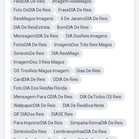
FelizDIA De Reis
Imagem ReisMagos
Foto DoDIA De Reis
FraseDIA De Reis
ReisMagos Imagens
6 De JaneiroDIA De Reis
DIA De ReisEstrela
BomDIA De Reis
MensagemDIA De Reis
DIA DosReis Imagens
FotosDIA De Reis
ImagensDos Três Reis Magos
SimboloDe Reis
DIA ReisMago
ImagemDos 3 Reis Magos
OS TresReis Magos Imagem
Dias De Reis
CardDIA De Reis
ODIA De Reis
Foto DIA Dos ReisNa Flórida
Mensagem Para ODIA De Reis
DIA DeTodos OS Reis
WallpaperDIA De Reis
DIA De ReisBoa Noite
GIF DIADos Reis
DIASE Reis
Para ImprimirDIA De Reis
Simpatia RomaDIA De Reis
SimbolosDe Reis
LembrançinhasDIA De Reis