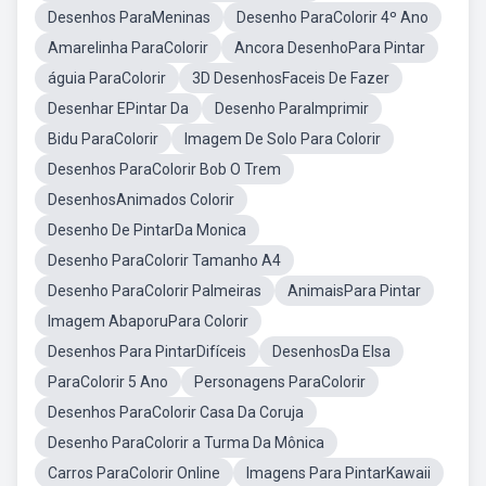
Desenhos ParaMeninas
Desenho ParaColorir 4º Ano
Amarelinha ParaColorir
Ancora DesenhoPara Pintar
águia ParaColorir
3D DesenhosFaceis De Fazer
Desenhar EPintar Da
Desenho ParaImprimir
Bidu ParaColorir
Imagem De Solo Para Colorir
Desenhos ParaColorir Bob O Trem
DesenhosAnimados Colorir
Desenho De PintarDa Monica
Desenho ParaColorir Tamanho A4
Desenho ParaColorir Palmeiras
AnimaisPara Pintar
Imagem AbaporuPara Colorir
Desenhos Para PintarDifíceis
DesenhosDa Elsa
ParaColorir 5 Ano
Personagens ParaColorir
Desenhos ParaColorir Casa Da Coruja
Desenho ParaColorir a Turma Da Mônica
Carros ParaColorir Online
Imagens Para PintarKawaii