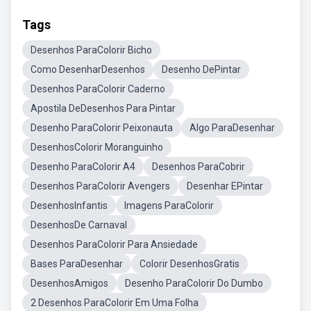
Tags
Desenhos ParaColorir Bicho
Como DesenharDesenhos
Desenho DePintar
Desenhos ParaColorir Caderno
Apostila DeDesenhos Para Pintar
Desenho ParaColorir Peixonauta
Algo ParaDesenhar
DesenhosColorir Moranguinho
Desenho ParaColorir A4
Desenhos ParaCobrir
Desenhos ParaColorir Avengers
Desenhar EPintar
DesenhosInfantis
Imagens ParaColorir
DesenhosDe Carnaval
Desenhos ParaColorir Para Ansiedade
Bases ParaDesenhar
Colorir DesenhosGratis
DesenhosAmigos
Desenho ParaColorir Do Dumbo
2 Desenhos ParaColorir Em Uma Folha