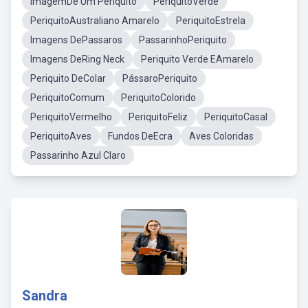
ImagemDe Um Periquito
PeriquitoVerde
PeriquitoAustraliano Amarelo
PeriquitoEstrela
Imagens DePassaros
PassarinhoPeriquito
Imagens DeRing Neck
Periquito Verde EAmarelo
Periquito DeColar
PássaroPeriquito
PeriquitoComum
PeriquitoColorido
PeriquitoVermelho
PeriquitoFeliz
PeriquitoCasal
PeriquitoAves
Fundos DeEcra
Aves Coloridas
Passarinho Azul Claro
Sandra