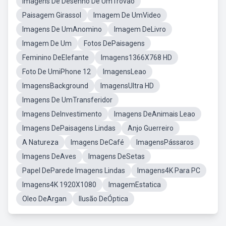
Imagens De Desenho De UmTrovao
Paisagem Girassol
Imagem De UmVideo
Imagens De UmAnomino
Imagem DeLivro
Imagem De Um
Fotos DePaisagens
Feminino DeElefante
Imagens1366X768 HD
Foto De UmiPhone 12
ImagensLeao
ImagensBackground
ImagensUltra HD
Imagens De UmTransferidor
Imagens DeInvestimento
Imagens DeAnimais Leao
Imagens DePaisagens Lindas
Anjo Guerreiro
A Natureza
Imagens DeCafé
ImagensPássaros
Imagens DeAves
Imagens DeSetas
Papel DeParede Imagens Lindas
Imagens4K Para PC
Imagens4K 1920X1080
ImagemEstatica
Oleo DeArgan
Ilusão DeÓptica