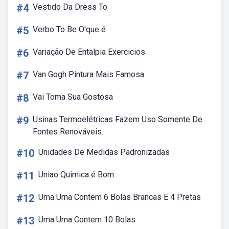
#4
Vestido Da Dress To
#5
Verbo To Be O'que é
#6
Variação De Entalpia Exercicios
#7
Van Gogh Pintura Mais Famosa
#8
Vai Toma Sua Gostosa
#9
Usinas Termoelétricas Fazem Uso Somente De
Fontes Renováveis.
#10
Unidades De Medidas Padronizadas
#11
Uniao Quimica é Bom
#12
Uma Urna Contem 6 Bolas Brancas E 4 Pretas
#13
Uma Urna Contem 10 Bolas