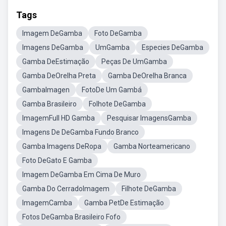
Tags
Imagem DeGamba
Foto DeGamba
Imagens DeGamba
UmGamba
Especies DeGamba
Gamba DeEstimação
Peças De UmGamba
Gamba DeOrelha Preta
Gamba DeOrelha Branca
GambaImagen
FotoDe Um Gambá
Gamba Brasileiro
Folhote DeGamba
ImagemFull HD Gamba
Pesquisar ImagensGamba
Imagens De DeGamba Fundo Branco
Gamba Imagens DeRopa
Gamba Norteamericano
Foto DeGato E Gamba
Imagem DeGamba Em Cima De Muro
Gamba Do CerradoImagem
Filhote DeGamba
ImagemCamba
Gamba PetDe Estimação
Fotos DeGamba Brasileiro Fofo