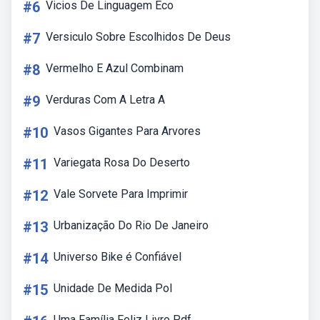
#6
Vicios De Linguagem Eco
#7
Versiculo Sobre Escolhidos De Deus
#8
Vermelho E Azul Combinam
#9
Verduras Com A Letra A
#10
Vasos Gigantes Para Arvores
#11
Variegata Rosa Do Deserto
#12
Vale Sorvete Para Imprimir
#13
Urbanização Do Rio De Janeiro
#14
Universo Bike é Confiável
#15
Unidade De Medida Pol
Uma Família Feliz Livro Pdf