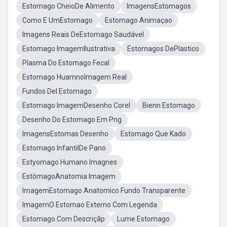
Estomago CheioDe Alimento
ImagensEstomagos
Como E UmEstomago
Estomago Animaçao
Imagens Reais DeEstomago Saudável
Estomago ImagemIlustrativa
Estomagos DePlastico
Plasma Do Estomago Fecal
Estomago HuamnoImagem Real
Fundos Del Estomago
Estomago ImagemDesenho Corel
Bienn Estomago
Desenho Do Estomago Em Png
ImagensEstomas Desenho
Estomago Que Kado
Estomago InfantilDe Pano
Estyomago Humano Imagnes
EstômagoAnatomia Imagem
ImagemEstomago Anatomico Fundo Transparente
ImagemO Estomao Externo Com Legenda
Estomago Com Descriçãp
Lume Estomago