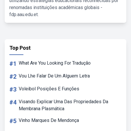
utilizando estratégias educacionais reconhecidas por
renomadas instituições acadêmicas globais -
fdp.aau.edu.et.
Top Post
#1
What Are You Looking For Tradução
#2
Vou Lhe Falar De Um Alguem Letra
#3
Voleibol Posições E Funções
#4
Visando Explicar Uma Das Propriedades Da
Membrana Plasmática
#5
Vinho Marques De Mendonça