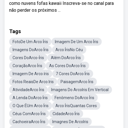
como nuvens fofas kawaii Inscreva-se no canal para
não perder os próximos ...
Tags
FotoDe Um Arco Íris
Imagem De Um Arco Íris
Imagens DoArco Íris
Arco ÍrisNo Céu
Cores DoArco-Íris
Além DoArco Íris
CoraçãoArco Íris
As Cores DoArco Íris
Imagem De Arco íris
7 Cores DoArco Íris
Fotos ReaisDe Arco Iris
PaisagemArco Íris
AtividadeArco Íris
Imagens Do ArcoIris Em Vertical
A Lenda DoArco Íris
Fenômeno DoArco Íris
O Que ÉUm Arco Íris
Arco ÍrisQuantas Cores
Céus ComArco Íris
CidadeArco Íris
CachoeiraArco Íris
Imagnes De ArcoIris