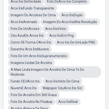
Arco Iris DeVerdade
Foto DoArco Íris Completo
Arco ÍrisFundo Transparente
Imagem Do ArcoIres De Cima
Arco ÍrisDuplo
Arco ÍrisAnimado
Imagem Do Arco ÍrisAlta Resolução
Foto De UmArcoirs
Arco ÍrisVetor
Céu AzulDe Arcos Íris
Arco ÍrisEm Png
Como SE Forma OArco Íris
Arco Iris De UmLado PNG
Desenho Arco ÍrisNuvens
Foto De Um Arco ÍrisSupranumerário
Imagens Lindas De ArcoIris
A Mais Linda Imagem De ArcoIris De Cima To Do
Redondo
Fundo CEUArco Iris
Arco ÍrisVisto De Cima
NuvemE Arco Íris
Walpaper CéuArco Íris Sol
Foto De ArcoIris Em 360 Graus
Foto De ArcoIris No Pixabay
Arco ÍrisReal
ArcoIris Aliança De Deus