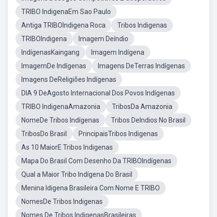
TRIBO IndigenaEm Sao Paulo
Antiga TRIBOIndigena Roca
Tribos Indigenas
TRIBOIndigena
Imagem Deíndio
IndígenasKaingang
Imagem Indígena
ImagemDe Indígenas
Imagens DeTerras Indígenas
Imagens DeReligiões Indígenas
DIA 9 DeAgosto Internacional Dos Povos Indígenas
TRIBO IndigenaAmazonia
TribosDa Amazonia
NomeDe Tribos Indígenas
Tribos DeIndios No Brasil
TribosDo Brasil
PrincipaisTribos Indigenas
As 10 MaiorE Tribos Indigenas
Mapa Do Brasil Com Desenho Da TRIBOIndígenas
Qual a Maior Tribo Indígena Do Brasil
Menina Idigena Brasileira Com Nome E TRIBO
NomesDe Tribos Indigenas
Nomes De Tribos IndigenasBrasileiras