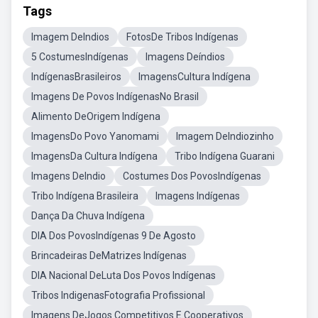
Tags
Imagem DeIndios
FotosDe Tribos Indígenas
5 CostumesIndígenas
Imagens Deíndios
IndígenasBrasileiros
ImagensCultura Indígena
Imagens De Povos IndígenasNo Brasil
Alimento DeOrigem Indígena
ImagensDo Povo Yanomami
Imagem DeIndiozinho
ImagensDa Cultura Indígena
Tribo Indígena Guarani
Imagens DeIndio
Costumes Dos PovosIndígenas
Tribo Indígena Brasileira
Imagens Indígenas
Dança Da Chuva Indígena
DIA Dos PovosIndígenas 9 De Agosto
Brincadeiras DeMatrizes Indígenas
DIA Nacional DeLuta Dos Povos Indígenas
Tribos IndigenasFotografia Profissional
Imagens DeJogos Competitivos E Cooperativos