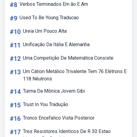
#8
Verbos Terminados Em ão E Am
#9
Used To Be Young Traducao
#10
Ureia Um Pouco Alta
#11
Unificação Da Itália E Alemanha
#12
Uma Competição De Matemática Consiste
#13
Um Cátion Metálico Trivalente Tem 76 Elétrons E
118 Nêutrons
#14
Turma Da Mônica Jovem Gibi
#15
Trust In You Tradução
#16
Tronco Encefalico Vista Posterior
#17
Tres Resistores Identicos De R 30 Estao