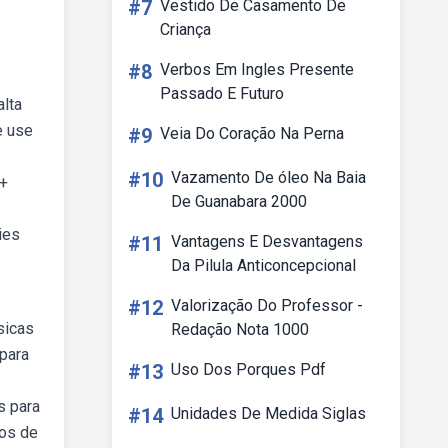
#7
Vestido De Casamento De
Criança
#8
Verbos Em Ingles Presente
Passado E Futuro
alta
e use
#9
Veia Do Coração Na Perna
#10
Vazamento De óleo Na Baia
0+
De Guanabara 2000
ies
#11
Vantagens E Desvantagens
Da Pilula Anticoncepcional
#12
Valorização Do Professor -
sicas
Redação Nota 1000
para
#13
Uso Dos Porques Pdf
s para
#14
Unidades De Medida Siglas
tos de