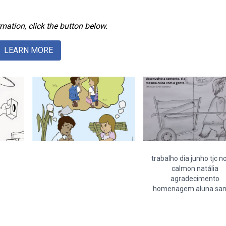
mation, click the button below.
LEARN MORE
trabalho dia junho tjc n
calmon natália
agradecimento
homenagem aluna san