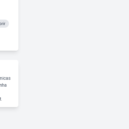
rir
cnicas
inha
.