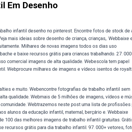
til Em Desenho
alho infantil desenho no pinterest. Encontre fotos de stock de 
eja mais ideias sobre desenho de criança, crianças,. Webbaixe 
atuitamente. Milhares de novas imagens todos os dias uso
ache e baixe recursos grátis para criancas trabalhando. 27. 00
a uso comercial imagens de alta qualidade. Webescola tem papel
til. Webprocure milhares de imagens e vídeos isentos de royalt
lties e muito. Webencontre fotografias de trabalho infantil sem
e alta qualidade. Webmais de 5 milhões de imagens, vídeos e mú
a comunidade. Webtrazemos neste post uma lista de profissões 
 aos alunos da educação infantil, maternal, berçário e. Webbaixe
de 100 das melhores imagens de trabalho infantil gratuitas. Gráti
recursos grátis para dia trabalho infantil. 97. 000+ vetores, fo