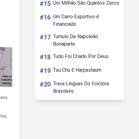
#15
Um Milhão São Quantos Zeros
#16
Um Carro Esportivo é
Financiado
#17
Tumulo De Napoleão
Bonaparte
#18
Tudo Foi Criado Por Deus
#19
Tsu Chu E Harpastaum
#20
Trava Línguas Do Folclore
Brasileiro
osso
tos