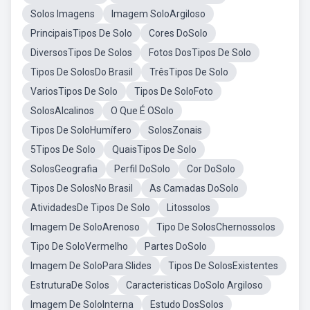
Solos Imagens
Imagem SoloArgiloso
PrincipaisTipos De Solo
Cores DoSolo
DiversosTipos De Solos
Fotos DosTipos De Solo
Tipos De SolosDo Brasil
TrêsTipos De Solo
VariosTipos De Solo
Tipos De SoloFoto
SolosAlcalinos
O Que É OSolo
Tipos De SoloHumífero
SolosZonais
5Tipos De Solo
QuaisTipos De Solo
SolosGeografia
Perfil DoSolo
Cor DoSolo
Tipos De SolosNo Brasil
As Camadas DoSolo
AtividadesDe Tipos De Solo
Litossolos
Imagem De SoloArenoso
Tipo De SolosChernossolos
Tipo De SoloVermelho
Partes DoSolo
Imagem De SoloPara Slides
Tipos De SolosExistentes
EstruturaDe Solos
Caracteristicas DoSolo Argiloso
Imagem De SoloInterna
Estudo DosSolos