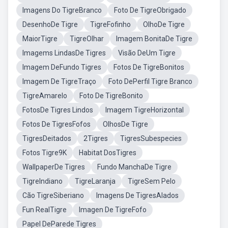
Imagens Do TigreBranco
Foto De TigreObrigado
DesenhoDe Tigre
TigreFofinho
OlhoDe Tigre
MaiorTigre
TigreOlhar
Imagem BonitaDe Tigre
Imagems LindasDe Tigres
Visão DeUm Tigre
Imagem DeFundo Tigres
Fotos De TigreBonitos
Imagem De TigreTraço
Foto DePerfil Tigre Branco
TigreAmarelo
Foto De TigreBonito
FotosDe Tigres Lindos
Imagem TigreHorizontal
Fotos De TigresFofos
OlhosDe Tigre
TigresDeitados
2Tigres
TigresSubespecies
Fotos Tigre9K
Habitat DosTigres
WallpaperDe Tigres
Fundo ManchaDe Tigre
TigreIndiano
TigreLaranja
TigreSem Pelo
Cão TigreSiberiano
Imagens De TigresAlados
Fun RealTigre
Imagen De TigreFofo
Papel DeParede Tigres