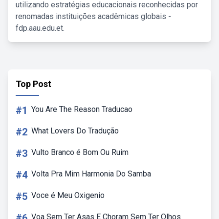
utilizando estratégias educacionais reconhecidas por
renomadas instituições acadêmicas globais -
fdp.aau.edu.et.
Top Post
#1
You Are The Reason Traducao
#2
What Lovers Do Tradução
#3
Vulto Branco é Bom Ou Ruim
#4
Volta Pra Mim Harmonia Do Samba
#5
Voce é Meu Oxigenio
#6
Voa Sem Ter Asas E Choram Sem Ter Olhos