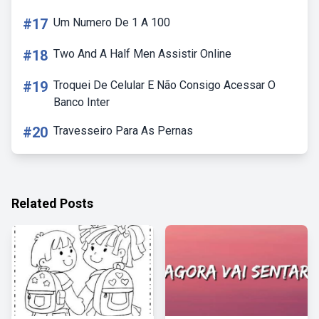
#17
Um Numero De 1 A 100
#18
Two And A Half Men Assistir Online
#19
Troquei De Celular E Não Consigo Acessar O
Banco Inter
#20
Travesseiro Para As Pernas
Related Posts