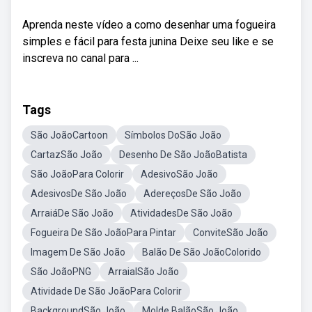
Aprenda neste vídeo a como desenhar uma fogueira
simples e fácil para festa junina Deixe seu like e se
inscreva no canal para ...
Tags
São JoãoCartoon
Símbolos DoSão João
CartazSão João
Desenho De São JoãoBatista
São JoãoPara Colorir
AdesivoSão João
AdesivosDe São João
AdereçosDe São João
ArraiáDe São João
AtividadesDe São João
Fogueira De São JoãoPara Pintar
ConviteSão João
Imagem De São João
Balão De São JoãoColorido
São JoãoPNG
ArraialSão João
Atividade De São JoãoPara Colorir
BackgroundSão João
Molde BalãoSão João