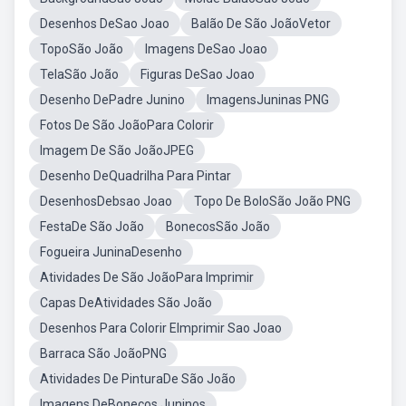
Desenhos DeSao Joao
Balão De São JoãoVetor
TopoSão João
Imagens DeSao Joao
TelaSão João
Figuras DeSao Joao
Desenho DePadre Junino
ImagensJuninas PNG
Fotos De São JoãoPara Colorir
Imagem De São JoãoJPEG
Desenho DeQuadrilha Para Pintar
DesenhosDebsao Joao
Topo De BoloSão João PNG
FestaDe São João
BonecosSão João
Fogueira JuninaDesenho
Atividades De São JoãoPara Imprimir
Capas DeAtividades São João
Desenhos Para Colorir EImprimir Sao Joao
Barraca São JoãoPNG
Atividades De PinturaDe São João
Imagens DeBonecos Juninos