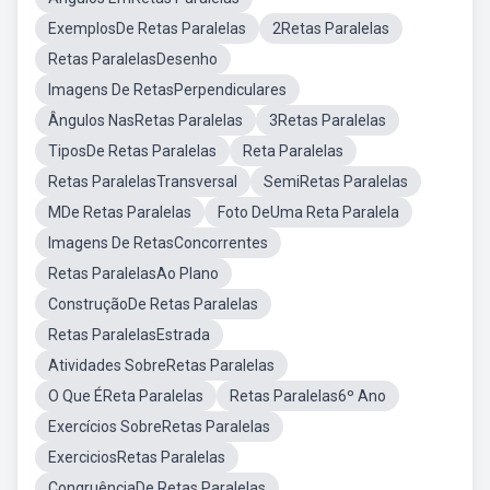
ExemplosDe Retas Paralelas
2Retas Paralelas
Retas ParalelasDesenho
Imagens De RetasPerpendiculares
Ângulos NasRetas Paralelas
3Retas Paralelas
TiposDe Retas Paralelas
Reta Paralelas
Retas ParalelasTransversal
SemiRetas Paralelas
MDe Retas Paralelas
Foto DeUma Reta Paralela
Imagens De RetasConcorrentes
Retas ParalelasAo Plano
ConstruçãoDe Retas Paralelas
Retas ParalelasEstrada
Atividades SobreRetas Paralelas
O Que ÉReta Paralelas
Retas Paralelas6º Ano
Exercícios SobreRetas Paralelas
ExerciciosRetas Paralelas
CongruênciaDe Retas Paralelas