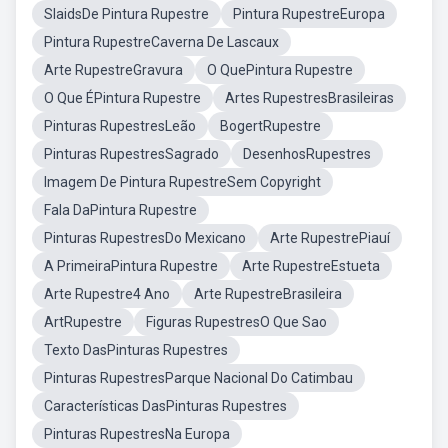
SlaidsDe Pintura Rupestre
Pintura RupestreEuropa
Pintura RupestreCaverna De Lascaux
Arte RupestreGravura
O QuePintura Rupestre
O Que ÉPintura Rupestre
Artes RupestresBrasileiras
Pinturas RupestresLeão
BogertRupestre
Pinturas RupestresSagrado
DesenhosRupestres
Imagem De Pintura RupestreSem Copyright
Fala DaPintura Rupestre
Pinturas RupestresDo Mexicano
Arte RupestrePiauí
A PrimeiraPintura Rupestre
Arte RupestreEstueta
Arte Rupestre4 Ano
Arte RupestreBrasileira
ArtRupestre
Figuras RupestresO Que Sao
Texto DasPinturas Rupestres
Pinturas RupestresParque Nacional Do Catimbau
Características DasPinturas Rupestres
Pinturas RupestresNa Europa