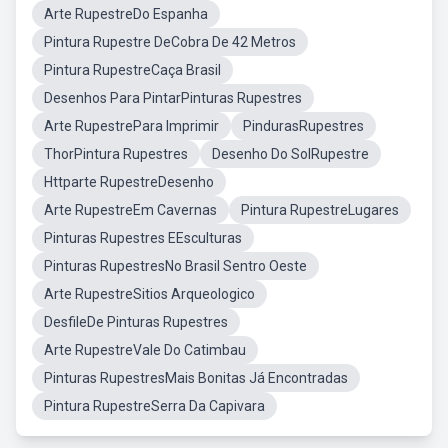
Arte RupestreDo Espanha
Pintura Rupestre DeCobra De 42 Metros
Pintura RupestreCaça Brasil
Desenhos Para PintarPinturas Rupestres
Arte RupestrePara Imprimir
PindurasRupestres
ThorPintura Rupestres
Desenho Do SolRupestre
Httparte RupestreDesenho
Arte RupestreEm Cavernas
Pintura RupestreLugares
Pinturas Rupestres EEsculturas
Pinturas RupestresNo Brasil Sentro Oeste
Arte RupestreSitios Arqueologico
DesfileDe Pinturas Rupestres
Arte RupestreVale Do Catimbau
Pinturas RupestresMais Bonitas Já Encontradas
Pintura RupestreSerra Da Capivara