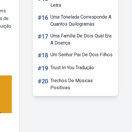
Letra
ens
#16
Uma Tonelada Corresponde A
s de
Quantos Quilogramas
buição
#17
Uma Família De Dois Qual Era
A Doença
#18
Um Senhor Pai De Dois Filhos
#19
Trust In You Tradução
#20
Trechos De Músicas
Positivas