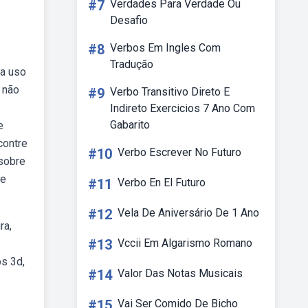
#7
Verdades Para Verdade Ou
Desafio
#8
Verbos Em Ingles Com
Tradução
ra uso
 não
#9
Verbo Transitivo Direto E
Indireto Exercicios 7 Ano Com
Gabarito
e
contre
#10
Verbo Escrever No Futuro
 sobre
de
#11
Verbo En El Futuro
#12
Vela De Aniversário De 1 Ano
ra,
#13
Vccii Em Algarismo Romano
s 3d,
#14
Valor Das Notas Musicais
#15
Vai Ser Comido De Bicho