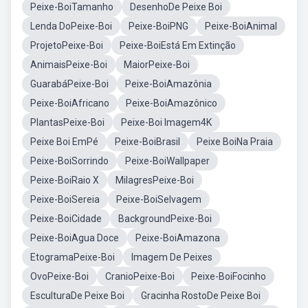
Peixe-BoiTamanho
DesenhoDe Peixe Boi
Lenda DoPeixe-Boi
Peixe-BoiPNG
Peixe-BoiAnimal
ProjetoPeixe-Boi
Peixe-BoiEstá Em Extinção
AnimaisPeixe-Boi
MaiorPeixe-Boi
GuarabáPeixe-Boi
Peixe-BoiAmazônia
Peixe-BoiAfricano
Peixe-BoiAmazônico
PlantasPeixe-Boi
Peixe-Boi Imagem4K
Peixe Boi EmPé
Peixe-BoiBrasil
Peixe BoiNa Praia
Peixe-BoiSorrindo
Peixe-BoiWallpaper
Peixe-BoiRaio X
MilagresPeixe-Boi
Peixe-BoiSereia
Peixe-BoiSelvagem
Peixe-BoiCidade
BackgroundPeixe-Boi
Peixe-BoiAgua Doce
Peixe-BoiAmazona
EtogramaPeixe-Boi
Imagem De Peixes
OvoPeixe-Boi
CranioPeixe-Boi
Peixe-BoiFocinho
EsculturaDe Peixe Boi
Gracinha RostoDe Peixe Boi