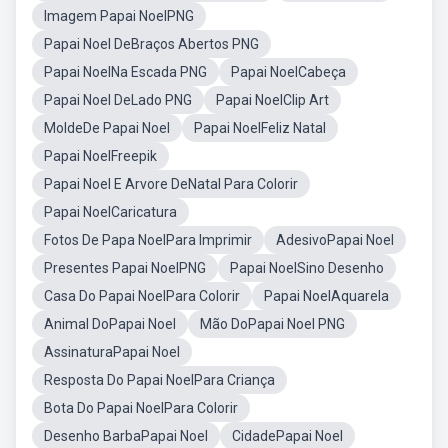
Imagem Papai NoelPNG
Papai Noel DeBraços Abertos PNG
Papai NoelNa Escada PNG
Papai NoelCabeça
Papai Noel DeLado PNG
Papai NoelClip Art
MoldeDe Papai Noel
Papai NoelFeliz Natal
Papai NoelFreepik
Papai Noel E Arvore DeNatal Para Colorir
Papai NoelCaricatura
Fotos De Papa NoelPara Imprimir
AdesivoPapai Noel
Presentes Papai NoelPNG
Papai NoelSino Desenho
Casa Do Papai NoelPara Colorir
Papai NoelAquarela
Animal DoPapai Noel
Mão DoPapai Noel PNG
AssinaturaPapai Noel
Resposta Do Papai NoelPara Criança
Bota Do Papai NoelPara Colorir
Desenho BarbaPapai Noel
CidadePapai Noel