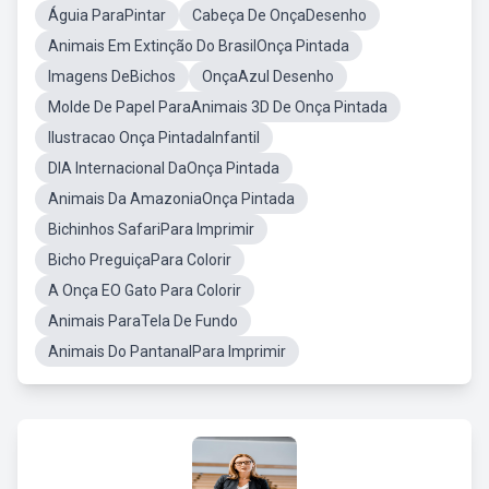
Águia ParaPintar
Cabeça De OnçaDesenho
Animais Em Extinção Do BrasilOnça Pintada
Imagens DeBichos
OnçaAzul Desenho
Molde De Papel ParaAnimais 3D De Onça Pintada
Ilustracao Onça PintadaInfantil
DIA Internacional DaOnça Pintada
Animais Da AmazoniaOnça Pintada
Bichinhos SafariPara Imprimir
Bicho PreguiçaPara Colorir
A Onça EO Gato Para Colorir
Animais ParaTela De Fundo
Animais Do PantanalPara Imprimir