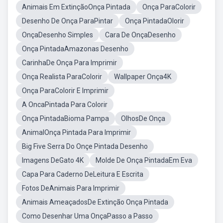
Animais Em ExtinçãoOnça Pintada
Onça ParaColorir
Desenho De Onça ParaPintar
Onça PintadaOlorir
OnçaDesenho Simples
Cara De OnçaDesenho
Onça PintadaAmazonas Desenho
CarinhaDe Onça Para Imprimir
Onça Realista ParaColorir
Wallpaper Onça4K
Onça ParaColorir E Imprimir
A OncaPintada Para Colorir
Onça PintadaBioma Pampa
OlhosDe Onça
AnimalOnça Pintada Para Imprimir
Big Five Serra Do Onçe Pintada Desenho
Imagens DeGato 4K
Molde De Onça PintadaEm Eva
Capa Para Caderno DeLeitura E Escrita
Fotos DeAnimais Para Imprimir
Animais AmeaçadosDe Extinção Onça Pintada
Como Desenhar Uma OnçaPasso a Passo