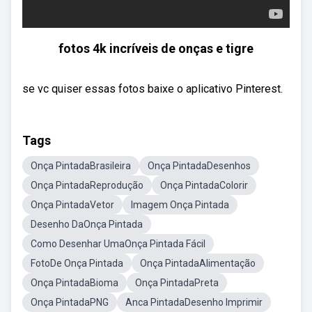
fotos 4k incríveis de onças e tigre
se vc quiser essas fotos baixe o aplicativo Pinterest.
Tags
Onça PintadaBrasileira
Onça PintadaDesenhos
Onça PintadaReprodução
Onça PintadaColorir
Onça PintadaVetor
Imagem Onça Pintada
Desenho DaOnça Pintada
Como Desenhar UmaOnça Pintada Fácil
FotoDe Onça Pintada
Onça PintadaAlimentação
Onça PintadaBioma
Onça PintadaPreta
Onça PintadaPNG
Anca PintadaDesenho Imprimir