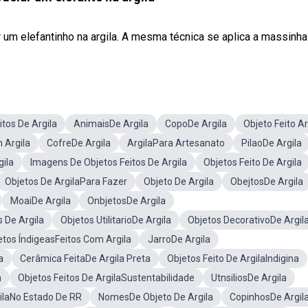
 um elefantinho na argila. A mesma técnica se aplica a massinha d
itos De Argila
AnimaisDe Argila
CopoDe Argila
Objeto Feito Ar
 Argila
CofreDe Argila
ArgilaPara Artesanato
PilaoDe Argila
ila
Imagens De Objetos Feitos De Argila
Objetos Feito De Argila
Objetos De ArgilaPara Fazer
Objeto De Argila
ObejtosDe Argila
MoaiDe Argila
OnbjetosDe Argila
 De Argila
Objetos UtilitarioDe Argila
Objetos DecorativoDe Argil
etos ÍndigeasFeitos Com Argila
JarroDe Argila
a
Cerâmica FeitaDe Argila Preta
Objetos Feito De ArgilaIndigina
a
Objetos Feitos De ArgilaSustentabilidade
UtnsiliosDe Argila
ilaNo Estado De RR
NomesDe Objeto De Argila
CopinhosDe Argil