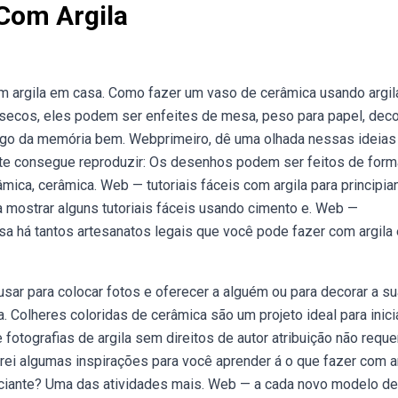
Com Argila
m argila em casa. Como fazer um vaso de cerâmica usando argil
 secos, eles podem ser enfeites de mesa, peso para papel, dec
jogo da memória bem. Webprimeiro, dê uma olhada nessas ideias
iante consegue reproduzir: Os desenhos podem ser feitos de form
râmica, cerâmica. Web — tutoriais fáceis com argila para principia
a mostrar alguns tutoriais fáceis usando cimento e. Web —
asa há tantos artesanatos legais que você pode fazer com argila 
usar para colocar fotos e oferecer a alguém ou para decorar a su
a. Colheres coloridas de cerâmica são um projeto ideal para inici
otografias de argila sem direitos de autor atribuição não reque
ei algumas inspirações para você aprender á o que fazer com ar
niciante? Uma das atividades mais. Web — a cada novo modelo de