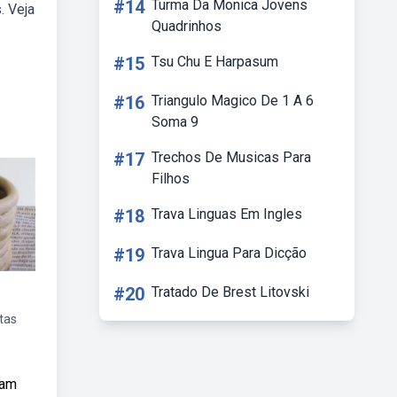
#14
Turma Da Monica Jovens
. Veja
Quadrinhos
#15
Tsu Chu E Harpasum
#16
Triangulo Magico De 1 A 6
Soma 9
#17
Trechos De Musicas Para
Filhos
#18
Trava Linguas Em Ingles
#19
Trava Lingua Para Dicção
#20
Tratado De Brest Litovski
tas
zam