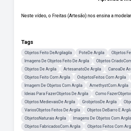
Neste vídeo, o Freitas (Artesão) nos ensina a modelar
Tags
Objetos Feito DeArgilagila
PoteDe Argila
Objetos Fe
Imagens De Objetos Feito De Argila
Objetos CriadoCom
Objetos De Argila
ArtesanatoDe Argila
CanoaDe Arg
Objetos Feito Com Argila
OvbjetosFeitos Com Argila
Imagem De Objetos Com Argila
AmethystCom Argila
Ideias Para FazerObjetos De Argila
Como FazerObjetos
Objetos MedievaisDe Argila
GrobjetosDe Argila
Obj
VariosObjetos Feitos De Argila
Objetos DeBarro E Argil
ObjetosNaturais Argila
Imagens De Objetos Com Argil
Objetos FabricadosCom Argila
Objetos Feitos Com Arg