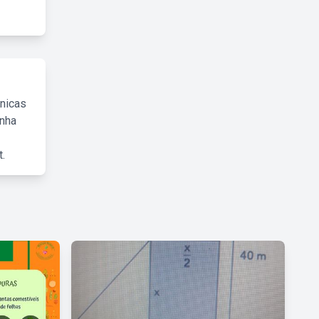
cnicas
inha
.