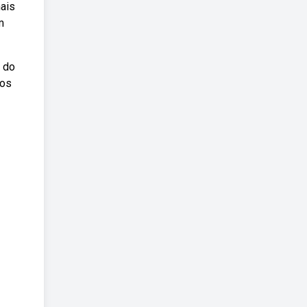
mais
m
a do
nos