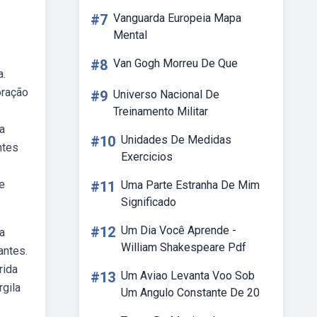
#7
Vanguarda Europeia Mapa
Mental
#8
Van Gogh Morreu De Que
a.
oração
#9
Universo Nacional De
Treinamento Militar
a
#10
Unidades De Medidas
ntes
Exercicios
e
#11
Uma Parte Estranha De Mim
Significado
#12
Um Dia Você Aprende -
a
William Shakespeare Pdf
antes.
rida
#13
Um Aviao Levanta Voo Sob
gila
Um Angulo Constante De 20