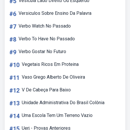
#5
Vesícula Lado Direito Ou Esquerdo
#6
Versiculos Sobre Ensino Da Palavra
#7
Verbo Watch No Passado
#8
Verbo To Have No Passado
#9
Verbo Gostar No Futuro
#10
Vegetais Ricos Em Proteina
#11
Vaso Grego Alberto De Oliveira
#12
V De Cabeça Para Baixo
#13
Unidade Administrativa Do Brasil Colônia
#14
Uma Escola Tem Um Terreno Vazio
#15
Uerj - Provas Anteriores