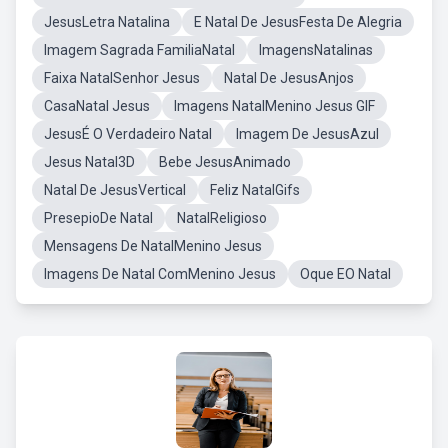
JesusLetra Natalina
E Natal De JesusFesta De Alegria
Imagem Sagrada FamiliaNatal
ImagensNatalinas
Faixa NatalSenhor Jesus
Natal De JesusAnjos
CasaNatal Jesus
Imagens NatalMenino Jesus GIF
JesusÉ O Verdadeiro Natal
Imagem De JesusAzul
Jesus Natal3D
Bebe JesusAnimado
Natal De JesusVertical
Feliz NatalGifs
PresepioDe Natal
NatalReligioso
Mensagens De NatalMenino Jesus
Imagens De Natal ComMenino Jesus
Oque EO Natal