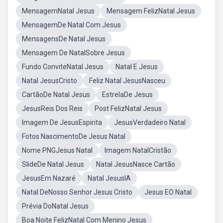
MensagemNatal Jesus
Mensagem FelizNatal Jesus
MensagemDe Natal Com Jesus
MensagensDe Natal Jesus
Mensagem De NatalSobre Jesus
Fundo ConviteNatal Jesus
Natal E Jesus
Natal JesusCristo
Feliz Natal JesusNasceu
CartãoDe Natal Jesus
EstrelaDe Jesus
JesusReis Dos Reis
Post FelizNatal Jesus
Imagem De JesusEspirita
JesusVerdadeiro Natal
Fotos NascimentoDe Jesus Natal
Nome PNGJesus Natal
Imagem NatalCristão
SlideDe Natal Jesus
Natal JesusNasce Cartão
JesusEm Nazaré
Natal JesusIA
Natal DeNosso Senhor Jesus Cristo
Jesus EO Natal
Prévia DoNatal Jesus
Boa Noite FelizNatal Com Menino Jesus