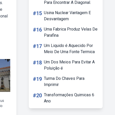
Para Encontrar A Diagonal.
s.
de
#15
Usina Nuclear Vantagem E
ional
Desvantagem
#16
Uma Fabrica Produz Velas De
Parafina
#17
Um Liquido é Aquecido Por
Meio De Uma Fonte Termica
#18
Um Dos Meios Para Evitar A
Poluição é
#19
Turma Do Chaves Para
Imprimir
#20
Transformações Quimicas 6
eus
Ano
io