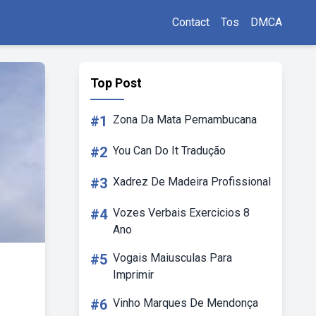
Contact
Tos
DMCA
Top Post
#1
Zona Da Mata Pernambucana
#2
You Can Do It Tradução
#3
Xadrez De Madeira Profissional
#4
Vozes Verbais Exercicios 8
Ano
#5
Vogais Maiusculas Para
Imprimir
#6
Vinho Marques De Mendonça