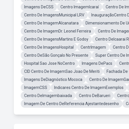
Imagens DeCSS
Centro ImagemIcaraí
Centro De I
Centro De ImagensMunicipal LRV
InauguraçãoCentro
Centro De ImagemAlcanatara
Dimensionamento De U
Centro De ImagemDr. Leonel Ferreira
Centro De Image
Centro De ImagensMartins E Godoy
Centro DeIcaarai 
Centro De ImagensHospital
CentrImagem
Centro 
Centro DeSão Gonçalo No Presente
Super Centro De 
Hospital Sao Jose NoCentro
Imagens DePacs
Cent
CID Centro De ImagemSao Joao De Meriti
Fachada De 
Imagens DeDiagnóstico Mococa
Centro De ImagemG
ImagemCSS
Indicares Centro De ImagemExemplos
Centro DeImagembaixada
Centro DeBarueri
Centr
Imagem De Centro DeReferencia Ajestantedesenho
C