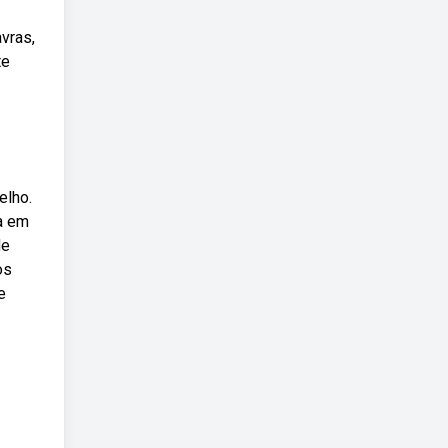
vras,
te
elho.
ia em
de
os
e