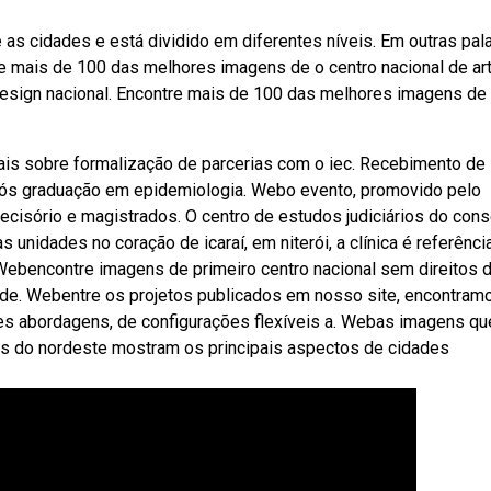
 as cidades e está dividido em diferentes níveis. Em outras pala
re mais de 100 das melhores imagens de o centro nacional de ar
design nacional. Encontre mais de 100 das melhores imagens de
ais sobre formalização de parcerias com o iec. Recebimento de
pós graduação em epidemiologia. Webo evento, promovido pelo
decisório e magistrados. O centro de estudos judiciários do cons
nidades no coração de icaraí, em niterói, a clínica é referênc
Webencontre imagens de primeiro centro nacional sem direitos 
dade. Webentre os projetos publicados em nosso site, encontram
es abordagens, de configurações flexíveis a. Webas imagens qu
os do nordeste mostram os principais aspectos de cidades