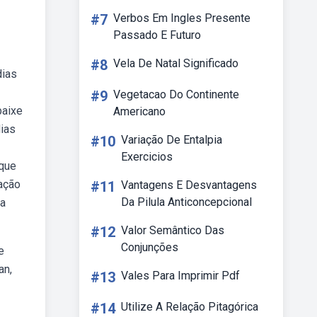
#7
Verbos Em Ingles Presente
Passado E Futuro
#8
Vela De Natal Significado
dias
#9
Vegetacao Do Continente
baixe
Americano
dias
#10
Variação De Entalpia
Exercicios
rque
tação
#11
Vantagens E Desvantagens
Da Pilula Anticoncepcional
da
#12
Valor Semântico Das
Conjunções
e
an,
#13
Vales Para Imprimir Pdf
#14
Utilize A Relação Pitagórica