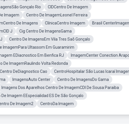
magensSão Gonçalo Rio
CIDCentro De Imagem
 De Imagem
Centro De ImagemLeonel Ferreira
mCentro De Imagens
ClínicaCentro Imagem
Brasil CenterImage
mCID J
Cig Centro De ImagensGama
RJ
Centro De ImagensEm Vila Tres Saõ Gonçalo
De ImagemPara Ultassom Em Guaramirim
Imagem EDiacnostico Em Benfica RJ
ImagemCenter Conection Arapo
ro De ImagemRaulindo Volta Redonda
Centro DeDiagnostico Cao
CentroHospitalar São Lucas Icaraí Image
ama
ImagensAuto Center
Centro De ImagensDo Gama
Imagens Dos Aparelhos Centro De ImagemCDI De Sousa Paraiba
o De Imagem EEspecialidad ES De São Gonçalo
entro De Imagem2
CentroDa Imagem