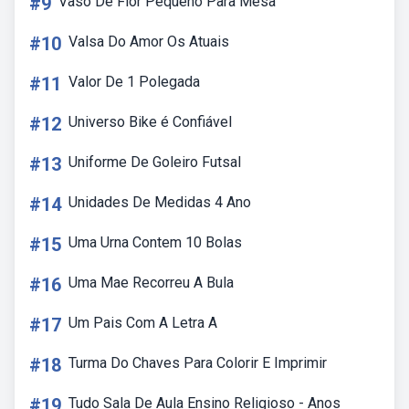
#9
Vaso De Flor Pequeno Para Mesa
#10
Valsa Do Amor Os Atuais
#11
Valor De 1 Polegada
#12
Universo Bike é Confiável
#13
Uniforme De Goleiro Futsal
#14
Unidades De Medidas 4 Ano
#15
Uma Urna Contem 10 Bolas
#16
Uma Mae Recorreu A Bula
#17
Um Pais Com A Letra A
#18
Turma Do Chaves Para Colorir E Imprimir
#19
Tudo Sala De Aula Ensino Religioso - Anos