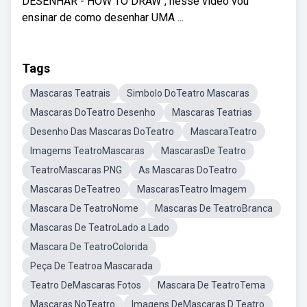
DESENHAR - HOW TO DRAW", nesse vídeo vou
ensinar de como desenhar UMA ...
Tags
Mascaras Teatrais
Simbolo DoTeatro Mascaras
Mascaras DoTeatro Desenho
Mascaras Teatrias
Desenho Das Mascaras DoTeatro
MascaraTeatro
Imagems TeatroMascaras
MascarasDe Teatro
TeatroMascaras PNG
As Mascaras DoTeatro
Mascaras DeTeatreo
MascarasTeatro Imagem
Mascara De TeatroNome
Mascaras De TeatroBranca
Mascaras De TeatroLado a Lado
Mascara De TeatroColorida
Peça De Teatroa Mascarada
Teatro DeMascaras Fotos
Mascara De TeatroTema
Mascaras NoTeatro
Imagens DeMascaras D Teatro