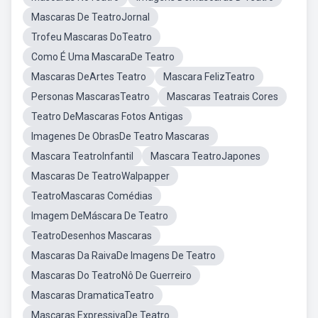
Mascaras De TeatroJornal
Trofeu Mascaras DoTeatro
Como É Uma MascaraDe Teatro
Mascaras DeArtes Teatro
Mascara FelizTeatro
Personas MascarasTeatro
Mascaras Teatrais Cores
Teatro DeMascaras Fotos Antigas
Imagenes De ObrasDe Teatro Mascaras
Mascara TeatroInfantil
Mascara TeatroJapones
Mascaras De TeatroWalpapper
TeatroMascaras Comédias
Imagem DeMáscara De Teatro
TeatroDesenhos Mascaras
Mascaras Da RaivaDe Imagens De Teatro
Mascaras Do TeatroNô De Guerreiro
Mascaras DramaticaTeatro
Mascaras ExpressivaDe Teatro