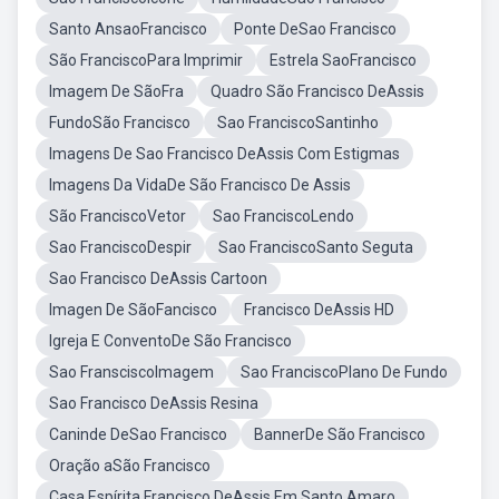
Santo AnsaoFrancisco
Ponte DeSao Francisco
São FranciscoPara Imprimir
Estrela SaoFrancisco
Imagem De SãoFra
Quadro São Francisco DeAssis
FundoSão Francisco
Sao FranciscoSantinho
Imagens De Sao Francisco DeAssis Com Estigmas
Imagens Da VidaDe São Francisco De Assis
São FranciscoVetor
Sao FranciscoLendo
Sao FranciscoDespir
Sao FranciscoSanto Seguta
Sao Francisco DeAssis Cartoon
Imagen De SãoFancisco
Francisco DeAssis HD
Igreja E ConventoDe São Francisco
Sao FransciscoImagem
Sao FranciscoPlano De Fundo
Sao Francisco DeAssis Resina
Caninde DeSao Francisco
BannerDe São Francisco
Oração aSão Francisco
Casa Espírita Francisco DeAssis Em Santo Amaro