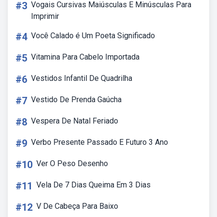
#3
Vogais Cursivas Maiúsculas E Minúsculas Para
Imprimir
#4
Você Calado é Um Poeta Significado
#5
Vitamina Para Cabelo Importada
#6
Vestidos Infantil De Quadrilha
#7
Vestido De Prenda Gaúcha
#8
Vespera De Natal Feriado
#9
Verbo Presente Passado E Futuro 3 Ano
#10
Ver O Peso Desenho
#11
Vela De 7 Dias Queima Em 3 Dias
#12
V De Cabeça Para Baixo