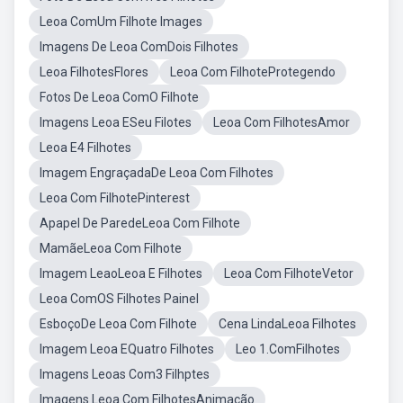
Leoa ComUm Filhote Images
Imagens De Leoa ComDois Filhotes
Leoa FilhotesFlores
Leoa Com FilhoteProtegendo
Fotos De Leoa ComO Filhote
Imagens Leoa ESeu Filotes
Leoa Com FilhotesAmor
Leoa E4 Filhotes
Imagem EngraçadaDe Leoa Com Filhotes
Leoa Com FilhotePinterest
Apapel De ParedeLeoa Com Filhote
MamãeLeoa Com Filhote
Imagem LeaoLeoa E Filhotes
Leoa Com FilhoteVetor
Leoa ComOS Filhotes Painel
EsboçoDe Leoa Com Filhote
Cena LindaLeoa Filhotes
Imagem Leoa EQuatro Filhotes
Leo 1.ComFilhotes
Imagens Leoas Com3 Filhptes
Imagens Leoa Com FilhotesAnimação