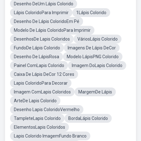
Desenho DeUm Lápis Colorido
Lápis ColoridoPara Imprimir
1Lápis Colorido
Desenho De Lápis ColoridoEm Pé
Modelo De Lápis ColoridoPara Imprimir
DesenhosDe Lapis Coloridos
VáriosLápis Colorido
FundoDe Lápis Colorido
Imagens De Lápis DeCor
Desenho De LápisRosa
Modelo LápisPNG Colorido
Painel ComLapis Colorido
Imagem DoLapis Colorido
Caixa De Lápis DeCor 12 Cores
Lapis ColoridoPara Decorar
Imagem ComLapis Coloridos
MargemDe Lápis
ArteDe Lapis Colorido
Desenho Lapis ColoridoVermelho
TampleteLapis Colorido
BordaLápis Colorido
ElementosLapis Coloridos
Lapis Colorido ImagemFundo Branco