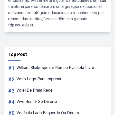
entusiasmo. Minha meta é guiar os estudantes em sua
trajetória para se tornarem uma geração excepcional,
utilizando estratégias educacionais reconhecidas por
renomadas instituições acadêmicas globais -
fdp.aau.edu.et.
Top Post
#1
William Shakespeare Romeu E Julieta Livro
#2
Volto Logo Para Imprimir
#3
Volei De Praia Rede
#4
Vive Bem E Se Diverte
#5
Vesícula Lado Esquerdo Ou Direito