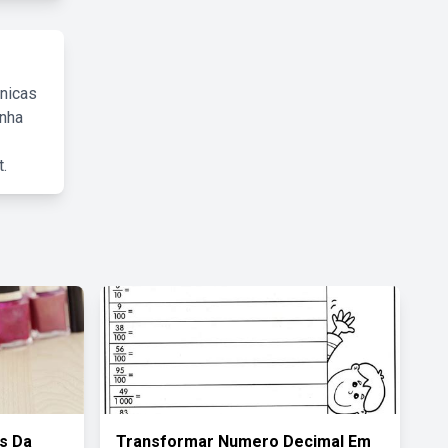
cnicas
inha
.
s Da
Transformar Numero Decimal Em