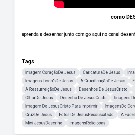
como DE
aprenda a desenhar junto comigo aqui no canal desen
Tags
Imagem CoraçãoDe Jesus
CaricaturaDe Jesus
Ima
Imagens Linda'sDe Jesus
A CrucificaçãoDe Jesus
F
A RessurreiçãoDe Jesus
Desenhos De JesusCristo
OlharDe Jesus
Desenho De JesusCristo
Imagens De
Imagem De JesusCristo Para Imprimir
ImagensDo Cor
CruzDe Jesus
Fotos De JesusRessuscitado
A Face
Mini JesusDesenho
ImagensReligiosas