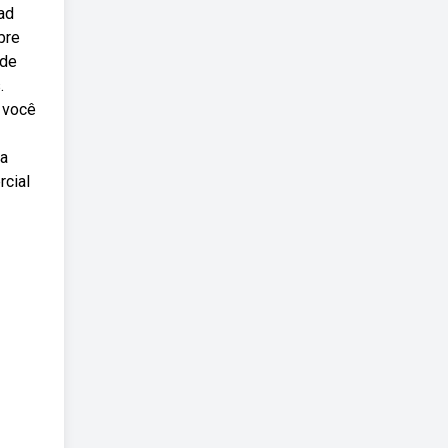
ad
bre
 de
.
 você
da
rcial