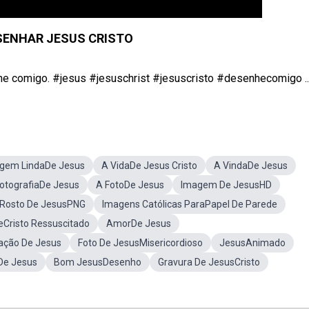
SENHAR JESUS CRISTO
he comigo. #jesus #jesuschrist #jesuscristo #desenhecomigo ..
gem LindaDe Jesus
A VidaDe Jesus Cristo
A VindaDe Jesus
otografiaDe Jesus
A FotoDe Jesus
Imagem De JesusHD
Rosto De JesusPNG
Imagens Católicas ParaPapel De Parede
Cristo Ressuscitado
AmorDe Jesus
ação De Jesus
Foto De JesusMisericordioso
JesusAnimado
De Jesus
Bom JesusDesenho
Gravura De JesusCristo