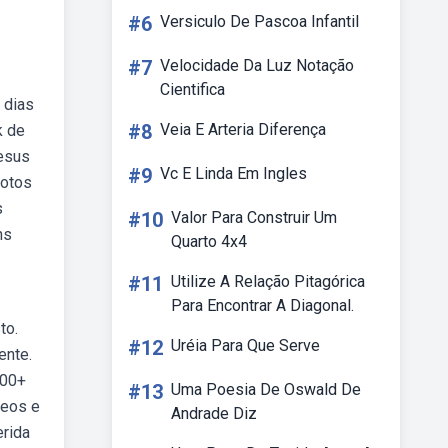
#6
Versiculo De Pascoa Infantil
#7
Velocidade Da Luz Notação
Cientifica
 dias
#8
Veia E Arteria Diferença
k de
jesus
#9
Vc E Linda Em Ingles
fotos
s
#10
Valor Para Construir Um
ns
Quarto 4x4
#11
Utilize A Relação Pitagórica
Para Encontrar A Diagonal.
to.
#12
Uréia Para Que Serve
ente.
000+
#13
Uma Poesia De Oswald De
deos e
Andrade Diz
erida