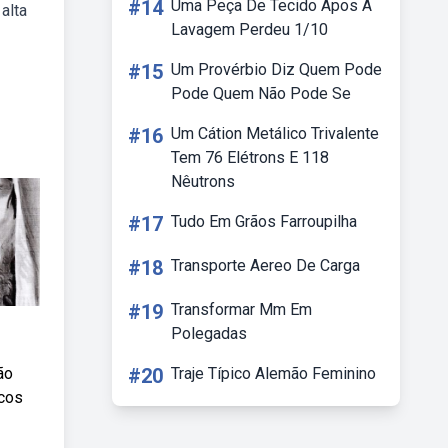
#14
Uma Peça De Tecido Apos A
alta
Lavagem Perdeu 1/10
#15
Um Provérbio Diz Quem Pode
Pode Quem Não Pode Se
#16
Um Cátion Metálico Trivalente
Tem 76 Elétrons E 118
Nêutrons
#17
Tudo Em Grãos Farroupilha
#18
Transporte Aereo De Carga
#19
Transformar Mm Em
Polegadas
ão
#20
Traje Típico Alemão Feminino
ocos