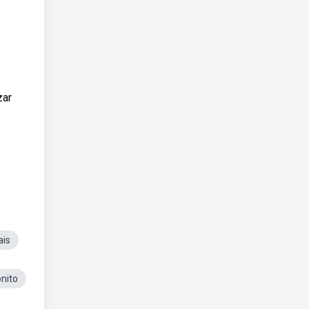
zar
ais
nito