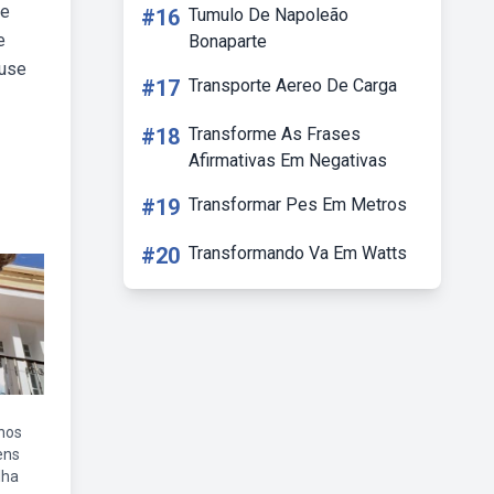
de
#16
Tumulo De Napoleão
e
Bonaparte
 use
#17
Transporte Aereo De Carga
#18
Transforme As Frases
Afirmativas Em Negativas
#19
Transformar Pes Em Metros
#20
Transformando Va Em Watts
nos
ens
lha