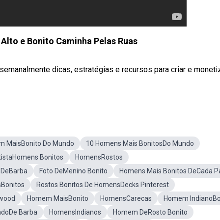
lto e Bonito Caminha Pelas Ruas
semanalmente dicas, estratégias e recursos para criar e moneti
 MaisBonito Do Mundo
10 Homens Mais BonitosDo Mundo
tistaHomens Bonitos
HomensRostos
DeBarba
Foto DeMenino Bonito
Homens Mais Bonitos DeCada P
Bonitos
Rostos Bonitos De HomensDecks Pinterest
ywood
Homem MaisBonito
HomensCarecas
Homem IndianoBo
doDe Barba
HomensIndianos
Homem DeRosto Bonito