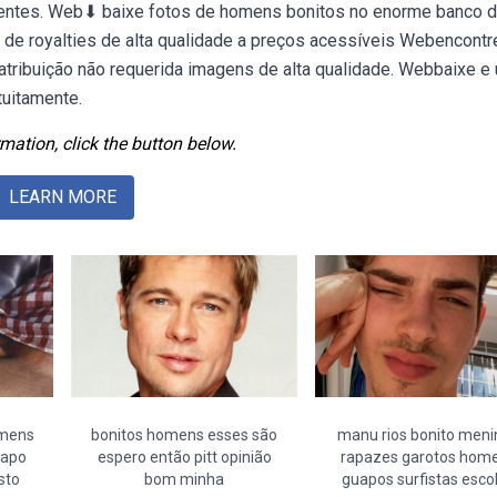
elentes. Web⬇ baixe fotos de homens bonitos no enorme banco 
 de royalties de alta qualidade a preços acessíveis Webencontr
atribuição não requerida imagens de alta qualidade. Webbaixe e
tuitamente.
mation, click the button below.
LEARN MORE
omens
bonitos homens esses são
manu rios bonito meni
uapo
espero então pitt opinião
rapazes garotos hom
sto
bom minha
guapos surfistas esco