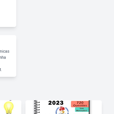
cnicas
inha
.