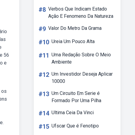
#8
Verbos Que Indicam Estado
Ação E Fenomeno Da Natureza
#9
Valor Do Metro Da Grama
ário
das
#10
Ureia Um Pouco Alta
e
#11
Uma Redação Sobre O Meio
de 56
Ambiente
vo e
#12
Um Investidor Deseja Aplicar
10000
 os
#13
Um Circuito Em Serie é
mens
Formado Por Uma Pilha
#14
Ultima Ceia Da Vinci
e.
#15
Ufscar Que é Fenotipo