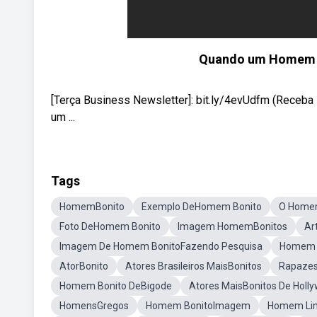
Quando um Homem A
[Terça Business Newsletter]: bit.ly/4evUdfm (Receba 
um ...
Tags
HomemBonito
Exemplo DeHomem Bonito
O Homem
Foto DeHomem Bonito
Imagem HomemBonitos
Ar
Imagem De Homem BonitoFazendo Pesquisa
Homem 
AtorBonito
Atores Brasileiros MaisBonitos
Rapazes
Homem Bonito DeBigode
Atores MaisBonitos De Holl
HomensGregos
Homem BonitoImagem
Homem Lin