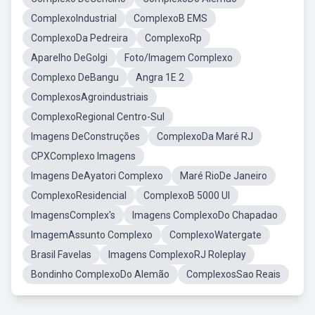
ComplexoIndustrial
ComplexoB EMS
ComplexoDa Pedreira
ComplexoRp
Aparelho DeGolgi
Foto/Imagem Complexo
Complexo DeBangu
Angra 1E 2
ComplexosAgroindustriais
ComplexoRegional Centro-Sul
Imagens DeConstruções
ComplexoDa Maré RJ
CPXComplexo Imagens
Imagens DeAyatori Complexo
Maré RioDe Janeiro
ComplexoResidencial
ComplexoB 5000 UI
ImagensComplex's
Imagens ComplexoDo Chapadao
ImagemAssunto Complexo
ComplexoWatergate
Brasil Favelas
Imagens ComplexoRJ Roleplay
Bondinho ComplexoDo Alemão
ComplexosSao Reais