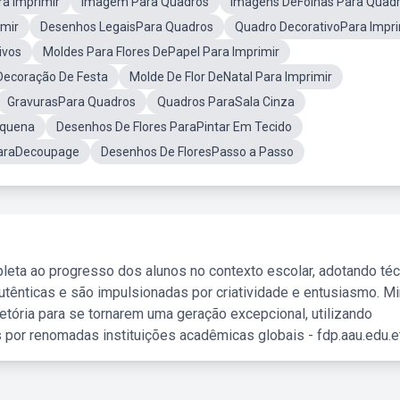
ra Imprimir
Imagem Para Quadros
Imagens DeFolhas Para Quad
imir
Desenhos LegaisPara Quadros
Quadro DecorativoPara Impri
ivos
Moldes Para Flores DePapel Para Imprimir
Decoração De Festa
Molde De Flor DeNatal Para Imprimir
GravurasPara Quadros
Quadros ParaSala Cinza
equena
Desenhos De Flores ParaPintar Em Tecido
ParaDecoupage
Desenhos De FloresPasso a Passo
leta ao progresso dos alunos no contexto escolar, adotando té
tênticas e são impulsionadas por criatividade e entusiasmo. M
etória para se tornarem uma geração excepcional, utilizando
 por renomadas instituições acadêmicas globais - fdp.aau.edu.et