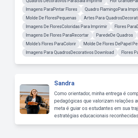
Quadros Decorativos ParaSala Imprimir
Flor GrandePa
Imagens ParaPintar Flores
Quadro FlamingoPara Impr
Molde De FloresPequenas
Artes Para QuadrosDecorat
Imagens De FloresColoridas Para Imprimir
Flores Para
Imagens De Flores ParaRecortar
ParedeDe Quadros
Molde's Flores ParaColorir
Molde De Flores DePapel P
Imagens Para QuadrosDecorativos Download
Flores 
Sandra
Como orientador, minha entrega é comp
pedagógicas que valorizam relações au
meta é guiar os estudantes em sua traj
estratégias educacionais reconhecidas