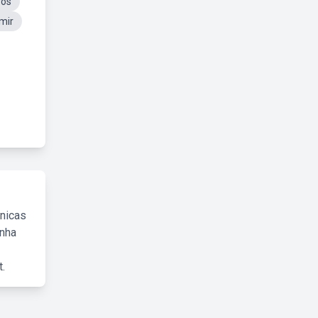
ros
mir
cnicas
inha
.