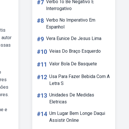
#7
Verbo To Be Negativo E
Interrogativo
#8
Verbo No Imperativo Em
Espanhol
tis
 autor
#9
Vera Eunice De Jesus Lima
 essas
#10
Veias Do Braço Esquerdo
#11
Valor Bola De Basquete
e
#12
Usa Para Fazer Bebida Com A
ores
Letra S
hões
ores.
#13
Unidades De Medidas
Eletricas
he e
#14
Um Lugar Bem Longe Daqui
Assistir Online